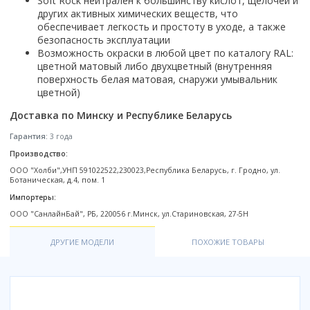
Soft Rock нейтрален к большинству кислот, щелочей и
Настольный
Страна производитель
Комплектующие для ванн
Италия
Недорогие
С отверстием под смеситель
других активных химических веществ, что
Пылесосы
Форма
Страна производитель
Германия
обеспечивает легкость и простоту в уходе, а также
Страна производитель
Каркас
Россия
Дорогие
С пьедесталом
Прямоугольные
Великобритания
безопасность эксплуатации
Польша
Электровеники, электрошвабры
Германия
Ножки
Смотреть все
Уцененные
С полупьедесталом
Возможность окраски в любой цвет по каталогу RAL:
Закругленная
Германия
Сербия
Испания
Экраны под ванну
Недорогие по акции
цветной матовый либо двухцветный (внутренняя
Стеклоочистители
Италия
Размер
Исполнение
Чехия
поверхность белая матовая, снаружи умывальник
Италия
Комплектующие для унитазов
Смотреть все
Гидромассажные системы
цветной)
Китай
40 см
Для дачи
Мойки высокого давления
Смотреть все
Польша
Гофры
Wirpool
Смотреть все
50 см
Топ брендов
Для ванной
Доставка по Минску и Республике Беларусь
Смотреть все
Канализационный выпуск
Пароочистители
Китай
60 см
Domani-spa
Умывальник-столешница
Патрубки
Гарантия:
3 года
65 см
River
Подметальные машины
Уличный
Чистящие средства
Сиденья
Производство:
Смотреть все
Welt-wasser
Смотреть все
Grass
ООО "Холби",УНП 591022522,230023,Республика Беларусь, г. Гродно, ул.
Смотреть все
Гладильные доски
Ботаническая, д.4, пом. 1
Esbano
Karcher
Пьедесталы
Насосы
Импортеры:
Смотреть все
O2 минерал
Пьедесталы
ООО "СанлайнБай", РБ, 220056 г.Минск, ул.Стариновская, 27-5H
Аккумуляторные воздуходувки
Vega
Форма
Полупьедесталы
Этажерки, стеллажи, полки
ДРУГИЕ МОДЕЛИ
ПОХОЖИЕ ТОВАРЫ
Угловая
Прямоугольные
Квадратная
Полукруглая