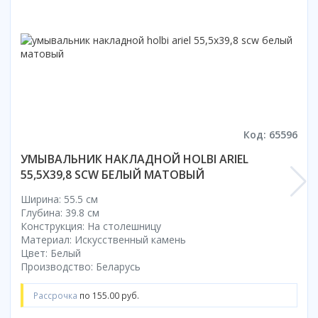
Смотреть все
Способ открывания
С раздвижной дверью
С распашной дверью
Со складной дверью
С открывающейся дверью
Код: 65596
Высота кабины
УМЫВАЛЬНИК НАКЛАДНОЙ HOLBI ARIEL
Высокие
55,5X39,8 SCW БЕЛЫЙ МАТОВЫЙ
Низкие
200 см
Ширина: 55.5 см
Глубина: 39.8 см
До 200 см
Конструкция: На столешницу
Смотреть все
Материал: Искусственный камень
Цвет: Белый
Комплектующие
Производство: Беларусь
Сифоны
Рассрочка
по 155.00 руб.
Ролики
Скребки