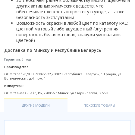
Soft Rock нейтрален к большинству кислот, щелочей и
Настольный
Страна производитель
Комплектующие для ванн
Италия
Недорогие
С отверстием под смеситель
других активных химических веществ, что
Пылесосы
Форма
Страна производитель
Германия
обеспечивает легкость и простоту в уходе, а также
Страна производитель
Каркас
Россия
Дорогие
С пьедесталом
Прямоугольные
Великобритания
безопасность эксплуатации
Польша
Электровеники, электрошвабры
Германия
Ножки
Смотреть все
Уцененные
С полупьедесталом
Возможность окраски в любой цвет по каталогу RAL:
Закругленная
Германия
Сербия
Испания
Экраны под ванну
Недорогие по акции
цветной матовый либо двухцветный (внутренняя
Стеклоочистители
Италия
Размер
Исполнение
Чехия
поверхность белая матовая, снаружи умывальник
Италия
Комплектующие для унитазов
Смотреть все
Гидромассажные системы
цветной)
Китай
40 см
Для дачи
Мойки высокого давления
Смотреть все
Польша
Гофры
Wirpool
Смотреть все
50 см
Топ брендов
Для ванной
Доставка по Минску и Республике Беларусь
Смотреть все
Канализационный выпуск
Пароочистители
Китай
60 см
Domani-spa
Умывальник-столешница
Патрубки
Гарантия:
3 года
65 см
River
Подметальные машины
Уличный
Чистящие средства
Сиденья
Производство:
Смотреть все
Welt-wasser
Смотреть все
Grass
ООО "Холби",УНП 591022522,230023,Республика Беларусь, г. Гродно, ул.
Смотреть все
Гладильные доски
Ботаническая, д.4, пом. 1
Esbano
Karcher
Пьедесталы
Насосы
Импортеры:
Смотреть все
O2 минерал
Пьедесталы
ООО "СанлайнБай", РБ, 220056 г.Минск, ул.Стариновская, 27-5H
Аккумуляторные воздуходувки
Vega
Форма
Полупьедесталы
Этажерки, стеллажи, полки
ДРУГИЕ МОДЕЛИ
ПОХОЖИЕ ТОВАРЫ
Угловая
Прямоугольные
Квадратная
Полукруглая