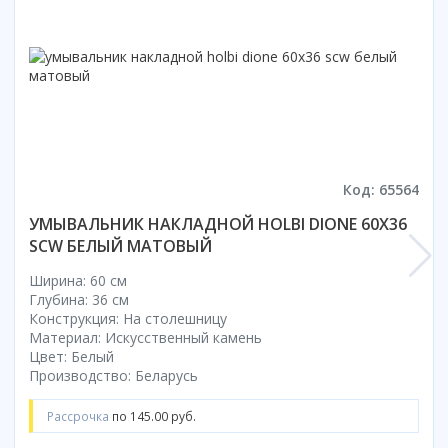
Смотреть все
Способ открывания
С раздвижной дверью
С распашной дверью
Со складной дверью
С открывающейся дверью
Код: 65564
Высота кабины
УМЫВАЛЬНИК НАКЛАДНОЙ HOLBI DIONE 60X36
Высокие
SCW БЕЛЫЙ МАТОВЫЙ
Низкие
200 см
Ширина: 60 см
Глубина: 36 см
До 200 см
Конструкция: На столешницу
Смотреть все
Материал: Искусственный камень
Цвет: Белый
Комплектующие
Производство: Беларусь
Сифоны
Рассрочка
по 145.00 руб.
Ролики
Скребки