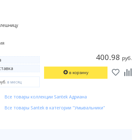
олешницу
ия
400.98
руб.
а
тавка
в корзину
руб.
в месяц
Все товары коллекции Santek Адриана
Все товары Santek в категории "Умывальники"