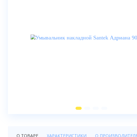
Душевые шторки
Мебель для ванной
Смесители
Душевые стойки, лейки,
комплектующие
Унитазы
Инсталляции
Умывальники
Биде
Писсуары
Вентиляция
О ТОВАРЕ
ХАРАКТЕРИСТИКИ
О ПРОИЗВОДИТЕЛ