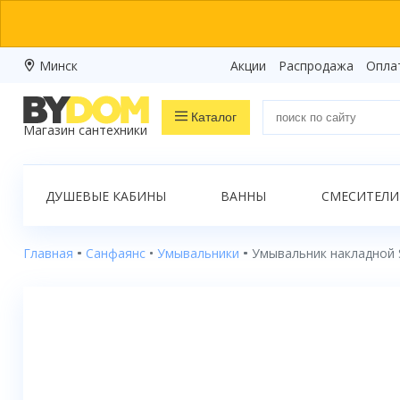
Минск
Акции
Распродажа
Опла
Каталог
Магазин сантехники
Распродажа
ДУШЕВЫЕ КАБИНЫ
ВАННЫ
СМЕСИТЕЛИ
Ванны
Душевые кабины
Главная
Санфаянс
Умывальники
Умывальник накладной S
Душевые боксы
Душевые уголки
Душевые поддоны
Душевые двери и перегородки