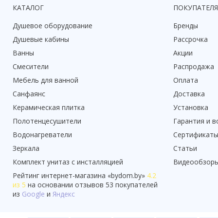
КАТАЛОГ
ПОКУПАТЕЛ
Душевое оборудование
Бренды
Душевые кабины
Рассрочка
Ванны
Акции
Смесители
Распродажа
Мебель для ванной
Оплата
Санфаянс
Доставка
Керамическая плитка
Установка
Полотенцесушители
Гарантия и в
Водонагреватели
Сертификат
Зеркала
Статьи
Комплект унитаз с инсталляцией
Видеообзор
Рейтинг
интернет-магазина «
bydom.by
»
4.2
из 5
на основании отзывов
53
покупателей
из
Google
и
Яндекс