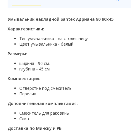
Бойлеры
Полотенцесушители
Умывальник накладной Santek Адриана 90 90x45
Кухонные мойки
Характеристики:
Тип умывальника - на столешницу
Трапы
Цвет умывальника - белый
Радиаторы отопления
Размеры:
ширина - 90 см.
Котлы отопления
глубина - 45 см.
Аксессуары для ванной
Комплектация:
Отверстие под смеситель
Сифоны и донные клапаны
Перелив
Люки
Дополнительная комплектация:
Дом и сад
Смеситель для раковины
Слив
Готовые кухни
Доставка по Минску и РБ