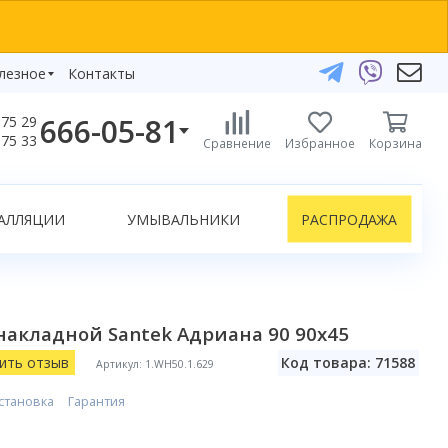
лезное
Контакты
666-05-81
75 29
бзоры
75 33
Сравнение
Избранное
Корзина
елефоны:
икаты
+375 29 666-05-81
+375 33 666-05-81
АЛЛЯЦИИ
УМЫВАЛЬНИКИ
РАСПРОДАЖА
+375 17 243-24-29
ЗАКАЗАТЬ ЗВОНОК
нлайн-консультации:
акладной Santek Адриана 90 90x45
Telegram
Viber
ить отзыв
Код товара: 71588
Артикул: 1.WH50.1.629
info@bydom.by
становка
Гарантия