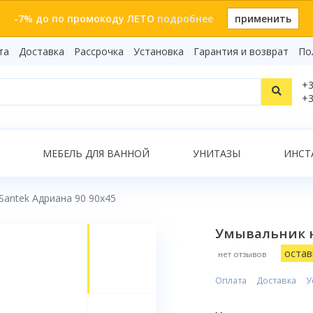
-7% до по промокоду ЛЕТО
подробнее
применить
та
Доставка
Рассрочка
Установка
Гарантия и возврат
По
Статьи
+3
Видеоо
+3
Бренды
Т
Сертиф
Показать все результаты
МЕБЕЛЬ ДЛЯ ВАННОЙ
УНИТАЗЫ
ИНСТ
antek Адриана 90 90x45
О
Умывальник н
остав
нет отзывов
Оплата
Доставка
У