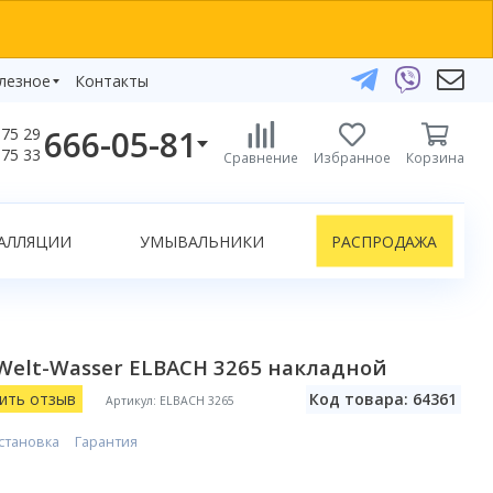
лезное
Контакты
666-05-81
75 29
бзоры
75 33
Сравнение
Избранное
Корзина
елефоны:
икаты
+375 29 666-05-81
+375 33 666-05-81
АЛЛЯЦИИ
УМЫВАЛЬНИКИ
РАСПРОДАЖА
+375 17 243-24-29
ЗАКАЗАТЬ ЗВОНОК
нлайн-консультации:
elt-Wasser ELBACH 3265 накладной
Telegram
Viber
ить отзыв
Код товара: 64361
Артикул: ELBACH 3265
info@bydom.by
становка
Гарантия