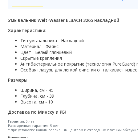
Бойлеры
Полотенцесушители
Умывальник Welt-Wasser ELBACH 3265 накладной
Кухонные мойки
Характеристики:
Тип умывальника - Накладной
Трапы
Материал - Фаянс
Цвет - Белый глянцевый
Радиаторы отопления
Скрытые крепления
Антибактериальное покрытие (технология PureGuard)
Котлы отопления
Особая глазурь для легкой очистки отталкивает изве
Размеры:
Аксессуары для ванной
Ширина, см - 45
Сифоны и донные клапаны
Глубина, см - 39
Высота, см - 10
Люки
Доставка по Минску и РБ!
Дом и сад
Гарантия:
5 лет
Расширенная гарантия:
5 лет
*
при установке нашим сервисным центром и ежегодным платным обслужи
Готовые кухни
Импортеры: