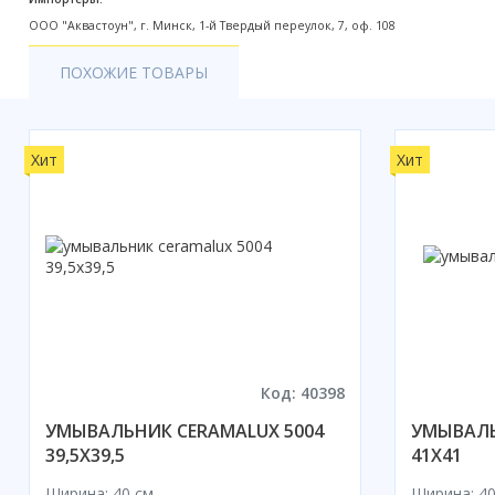
Акции
ООО "Аквастоун", г. Минск, 1-й Твердый переулок, 7, оф. 108
ПОХОЖИЕ ТОВАРЫ
Хит
Хит
Код: 40398
УМЫВАЛЬНИК CERAMALUX 5004
УМЫВАЛЬ
39,5X39,5
41X41
Ширина: 40 см
Ширина: 40