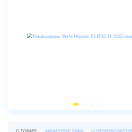
Душевые шторки
Мебель для ванной
Смесители
Душевые стойки, лейки,
комплектующие
Унитазы
Инсталляции
Умывальники
Биде
Писсуары
Вентиляция
О ТОВАРЕ
ХАРАКТЕРИСТИКИ
О ПРОИЗВОДИТЕЛ