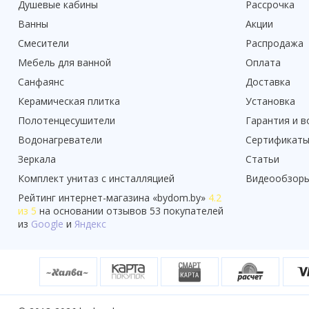
Душевые кабины
Рассрочка
Ванны
Акции
Смесители
Распродажа
Мебель для ванной
Оплата
Санфаянс
Доставка
Керамическая плитка
Установка
Полотенцесушители
Гарантия и в
Водонагреватели
Сертификат
Зеркала
Статьи
Комплект унитаз с инсталляцией
Видеообзор
Рейтинг
интернет-магазина «
bydom.by
»
4.2
из 5
на основании отзывов
53
покупателей
из
Google
и
Яндекс