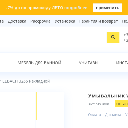
-7% до по промокоду ЛЕТО
подробнее
применить
та
Доставка
Рассрочка
Установка
Гарантия и возврат
По
Статьи
+3
Видеоо
+3
Бренды
Т
Сертиф
Показать все результаты
МЕБЕЛЬ ДЛЯ ВАННОЙ
УНИТАЗЫ
ИНСТ
r ELBACH 3265 накладной
О
Умывальник W
остав
нет отзывов
Оплата
Доставка
У