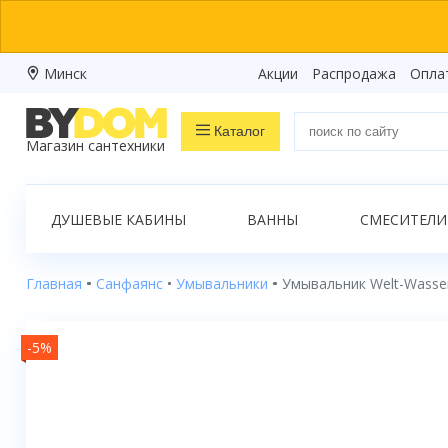
Минск
Акции
Распродажа
Опла
Каталог
Магазин сантехники
Распродажа
ДУШЕВЫЕ КАБИНЫ
ВАННЫ
СМЕСИТЕЛИ
Ванны
Душевые кабины
Главная
Санфаянс
Умывальники
Умывальник Welt-Wasse
Душевые боксы
-5%
Душевые уголки
Душевые поддоны
Душевые двери и перегородки