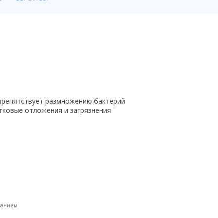
 препятствует размножению бактерий
стковые отложения и загрязнения
ванием