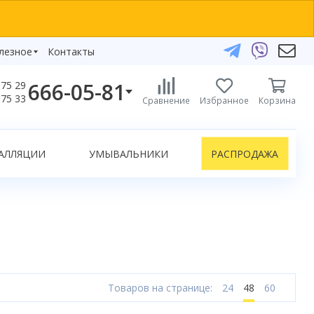
лезное
Контакты
666-05-81
75 29
бзоры
75 33
Сравнение
Избранное
Корзина
елефоны:
икаты
+375 29 666-05-81
+375 33 666-05-81
АЛЛЯЦИИ
УМЫВАЛЬНИКИ
РАСПРОДАЖА
+375 17 243-24-29
ЗАКАЗАТЬ ЗВОНОК
нлайн-консультации:
Telegram
Viber
info@bydom.by
Товаров на странице:
24
48
60