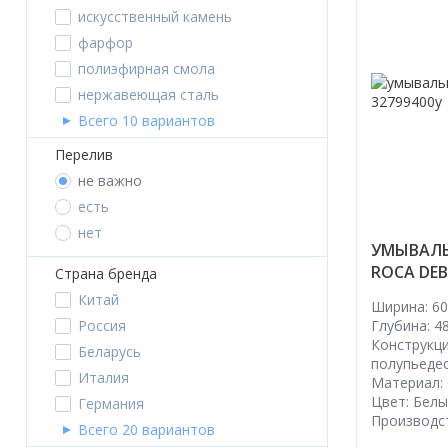
искусственный камень
фарфор
полиэфирная смола
нержавеющая сталь
Всего 10 вариантов
Перелив
не важно
есть
нет
УМЫВАЛЬ
ROCA DEB
Страна бренда
Китай
Ширина: 60
Глубина: 4
Россия
Конструкци
Беларусь
полупьеде
Италия
Материал:
Цвет: Бел
Германия
Производс
Всего 20 вариантов