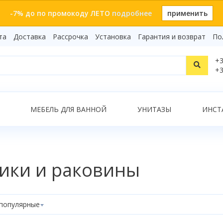
-7% до по промокоду ЛЕТО
подробнее
применить
та
Доставка
Рассрочка
Установка
Гарантия и возврат
По
Статьи
+3
Видеоо
+3
Бренды
Т
Сертиф
Показать все результаты
МЕБЕЛЬ ДЛЯ ВАННОЙ
УНИТАЗЫ
ИНСТ
О
ики и раковины
популярные