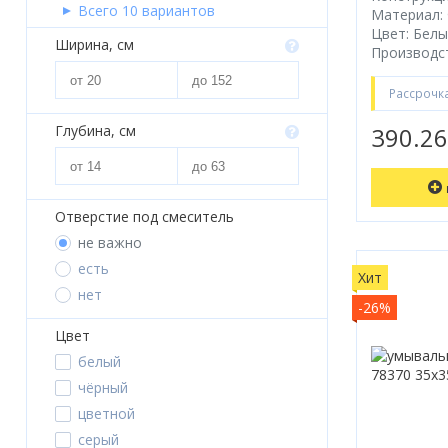
Всего 10 вариантов
Бойлеры
Материал:
Цвет: Бел
Ширина, см
Производст
Полотенцесушители
Кухонные мойки
Рассрочк
Глубина, см
390.2
Трапы
Радиаторы отопления
Отверстие под смеситель
Котлы отопления
не важно
Аксессуары для ванной
есть
Хит
нет
Сифоны и донные клапаны
-26%
Цвет
Люки
белый
Дом и сад
чёрный
цветной
Готовые кухни
серый