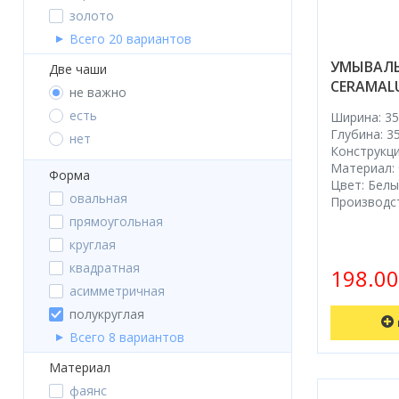
золото
Акции
Всего 20 вариантов
УМЫВАЛЬ
Две чаши
CERAMALU
не важно
есть
Ширина: 35
Глубина: 3
нет
Конструкци
Материал:
Форма
Цвет: Бел
овальная
Производс
прямоугольная
круглая
квадратная
198.0
асимметричная
полукруглая
Всего 8 вариантов
Материал
фаянс