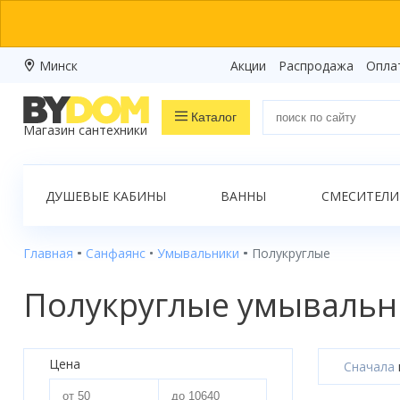
Минск
Акции
Распродажа
Опла
Каталог
Магазин сантехники
Распродажа
ДУШЕВЫЕ КАБИНЫ
ВАННЫ
СМЕСИТЕЛИ
Ванны
Душевые кабины
Главная
Санфаянс
Умывальники
Полукруглые
Душевые боксы
Полукруглые умывальн
Душевые уголки
Душевые поддоны
Цена
Сначала
Душевые двери и перегородки