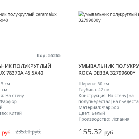
Код: 55265
НИК ПОЛУКРУГЛЫЙ
УМЫВАЛЬНИК ПОЛУКР
X 78370А 45,5X40
ROCA DEBBA 32799600Y
.5 см
Ширина: 50 см
0 см
Глубина: 42 см
я: На стену
Конструкция: На стену|на
 Фарфор
полупьедестал|на пьедеста
ый
Материал: Фарфор
тво: Китай
Цвет: Белый
Производство: Испания
0
155.32
235.00 руб.
руб.
руб.