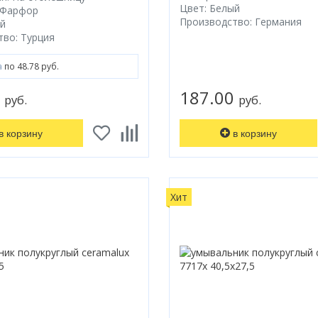
Цвет: Белый
 Фарфор
Производство: Германия
ый
во: Турция
а
по 48.78 руб.
6
187.00
руб.
руб.
в корзину
в корзину
Хит