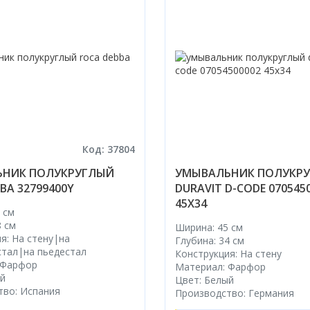
Код: 37804
НИК ПОЛУКРУГЛЫЙ
УМЫВАЛЬНИК ПОЛУКР
BA 32799400Y
DURAVIT D-CODE 070545
45X34
 см
8 см
Ширина: 45 см
я: На стену|на
Глубина: 34 см
стал|на пьедестал
Конструкция: На стену
 Фарфор
Материал: Фарфор
ый
Цвет: Белый
тво: Испания
Производство: Германия