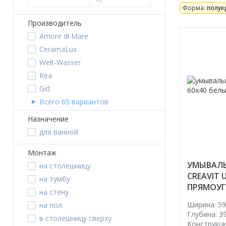
Форма:
полук
Душевые шторки
Производитель
Мебель для ванной
Amore di Mare
CeramaLux
Смесители
Welt-Wasser
Rea
Душевые стойки, лейки,
комплектующие
Gid
Всего 65 вариантов
Унитазы
Назначение
Инсталляции
для ванной
Умывальники
Монтаж
УМЫВАЛЬ
на столешницу
Биде
CREAVIT 
на тумбу
ПРЯМОУ
Писсуары
на стену
Ширина: 59
на пол
Вентиляция
Глубина: 39
в столешницу сверху
Конструкци