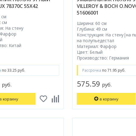
X 78370C 55X42
VILLEROY & BOCH O.NO
51606001
 см
2 см
Ширина: 60 см
я: На стену
Глубина: 49 см
 Фарфор
Конструкция: На стену|на п
ый
на полупьедестал
тво: Китай
Материал: Фарфор
Цвет: Белый
Производство: Германия
а
по 33.25 руб.
Рассрочка
по 71.95 руб.
0
575.59
руб.
руб.
в корзину
в корзину