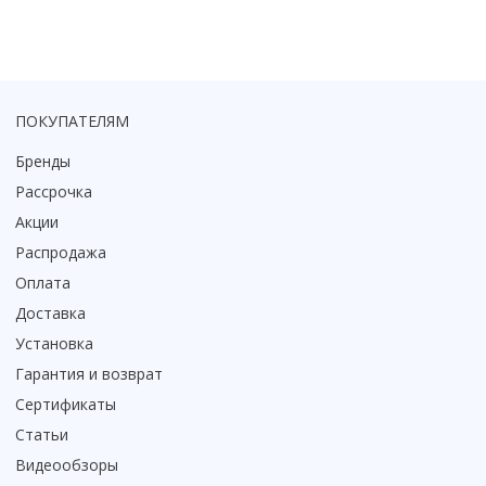
Смотреть все
Способ открывания
С раздвижной дверью
С распашной дверью
ПОКУПАТЕЛЯМ
Со складной дверью
Бренды
С открывающейся дверью
Рассрочка
Высота кабины
Акции
Высокие
Распродажа
Низкие
Оплата
200 см
Доставка
До 200 см
Установка
Смотреть все
Гарантия и возврат
Комплектующие
Сертификаты
Сифоны
Статьи
Ролики
Видеообзоры
Скребки