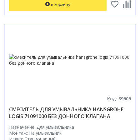
Смотреть все
в корзину
Способ открывания
С раздвижной дверью
С распашной дверью
Со складной дверью
С открывающейся дверью
Высота кабины
Высокие
Низкие
200 см
До 200 см
Код: 39606
Смотреть все
СМЕСИТЕЛЬ ДЛЯ УМЫВАЛЬНИКА HANSGROHE
Комплектующие
LOGIS 71091000 БЕЗ ДОННОГО КЛАПАНА
Сифоны
Назначение: Для умывальника
Ролики
Монтаж: На умывальник
Излив: Стационарный
Скребки