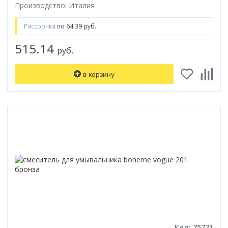
Производство: Италия
Коврик для душевой кабины
Смотреть все
Рассрочка
по 64.39 руб.
515.14
руб.
в корзину
Код: 75771