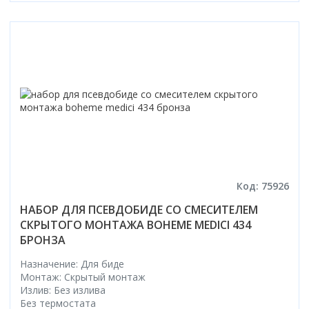
Смотреть все
Способ открывания
С раздвижной дверью
С распашной дверью
Со складной дверью
С открывающейся дверью
Высота кабины
Высокие
Низкие
Код: 75926
200 см
До 200 см
НАБОР ДЛЯ ПСЕВДОБИДЕ СО СМЕСИТЕЛЕМ
СКРЫТОГО МОНТАЖА BOHEME MEDICI 434
Смотреть все
БРОНЗА
Комплектующие
Назначение: Для биде
Сифоны
Монтаж: Скрытый монтаж
Ролики
Излив: Без излива
Без термостата
Скребки