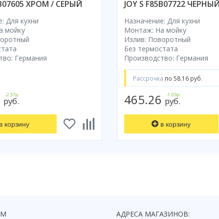
5B07605 ХРОМ / СЕРЫЙ
JOY S F85B07722 ЧЕРНЫ
: Для кухни
Назначение: Для кухни
а мойку
Монтаж: На мойку
воротный
Излив: Поворотный
стата
Без термостата
тво: Германия
Производство: Германия
Рассрочка
по 58.16 руб.
9
-2.57р
465.26
-1.03р
руб.
руб.
в корзину
в корзину
ЯМ
АДРЕСА МАГАЗИНОВ: