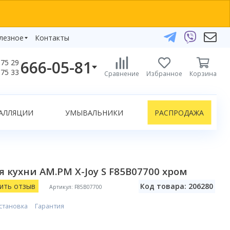
лезное
Контакты
666-05-81
75 29
бзоры
75 33
Сравнение
Избранное
Корзина
елефоны:
икаты
+375 29 666-05-81
+375 33 666-05-81
АЛЛЯЦИИ
УМЫВАЛЬНИКИ
РАСПРОДАЖА
+375 17 243-24-29
ЗАКАЗАТЬ ЗВОНОК
нлайн-консультации:
 кухни AM.PM X-Joy S F85B07700 хром
Telegram
Viber
ить отзыв
Код товара: 206280
Артикул: F85B07700
info@bydom.by
становка
Гарантия