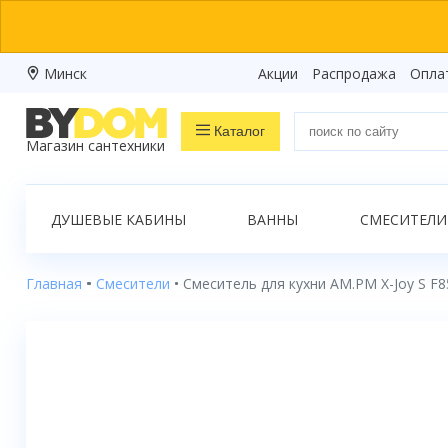
Минск
Акции
Распродажа
Опла
Каталог
Магазин сантехники
Распродажа
ДУШЕВЫЕ КАБИНЫ
ВАННЫ
СМЕСИТЕЛИ
Ванны
Душевые кабины
Главная
Смесители
Смеситель для кухни AM.PM X-Joy S F
Душевые боксы
Душевые уголки
Душевые поддоны
Душевые двери и перегородки