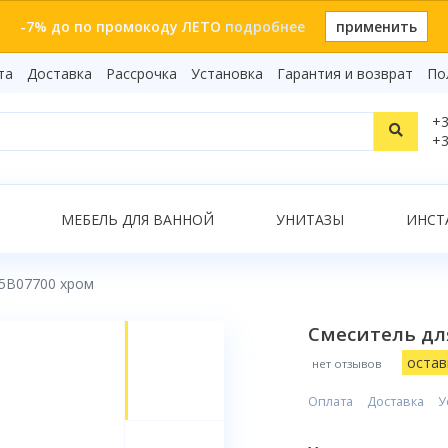
-7% до по промокоду ЛЕТО
подробнее
применить
та
Доставка
Рассрочка
Установка
Гарантия и возврат
По
Статьи
+3
Видеоо
+3
Бренды
Т
Сертиф
Показать все результаты
МЕБЕЛЬ ДЛЯ ВАННОЙ
УНИТАЗЫ
ИНСТ
85B07700 хром
О
Смеситель для
остав
нет отзывов
Оплата
Доставка
У