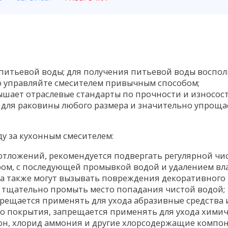
питьевой воды; для получения питьевой воды воспол
то управляйте смесителем привычным способом;
вышает отраслевые стандарты по прочности и износос
 для раковины любого размера и значительно упрощае
у за кухонным смесителем:
отложений, рекомендуется подвергать регулярной чис
ом, с последующей промывкой водой и удалением вла
ша также могут вызывать повреждения декоративного
о тщательно промыть место попадания чистой водой;
рещается применять для ухода абразивные средства и
о покрытия, запрещается применять для ухода химич
тон, хлорид аммония и другие хлорсодержащие компо