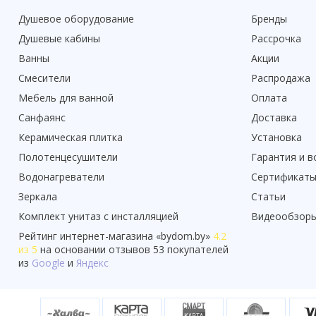
Душевое оборудование
Бренды
Душевые кабины
Рассрочка
Ванны
Акции
Смесители
Распродажа
Мебель для ванной
Оплата
Санфаянс
Доставка
Керамическая плитка
Установка
Полотенцесушители
Гарантия и в
Водонагреватели
Сертификат
Зеркала
Статьи
Комплект унитаз с инсталляцией
Видеообзор
Рейтинг
интернет-магазина «
bydom.by
»
4.2
из 5
на основании отзывов
53
покупателей
из
Google
и
Яндекс