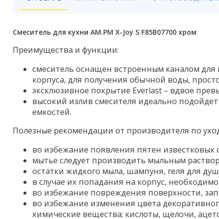
Бойлеры
Полотенцесушители
Смеситель для кухни AM.PM X-Joy S F85B07700 хром
Кухонные мойки
Преимущества и функции:
Трапы
смеситель оснащен встроенным каналом для 
корпуса, для получения обычной воды, прос
Радиаторы отопления
эксклюзивное покрытие Everlast – вдвое пре
высокий излив смесителя идеально подойдет
Котлы отопления
емкостей.
Аксессуары для ванной
Полезные рекомендации от производителя по уход
Сифоны и донные клапаны
во избежание появления пятен известковых 
мытье следует производить мыльным раствор
Люки
остатки жидкого мыла, шампуня, геля для ду
в случае их попадания на корпус, необходим
Дом и сад
во избежание повреждения поверхности, зап
во избежание изменения цвета декоративног
Готовые кухни
химические вещества: кислоты, щелочи, аце