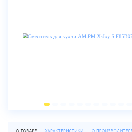
Душевые шторки
Мебель для ванной
Смесители
Душевые стойки, лейки,
комплектующие
Унитазы
Инсталляции
Умывальники
Биде
Писсуары
Вентиляция
О ТОВАРЕ
ХАРАКТЕРИСТИКИ
О ПРОИЗВОДИТЕЛ