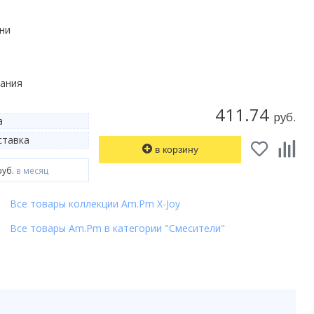
хни
мания
411.74
руб.
а
тавка
в корзину
руб.
в месяц
Все товары коллекции Am.Pm X-Joy
Все товары Am.Pm в категории "Смесители"