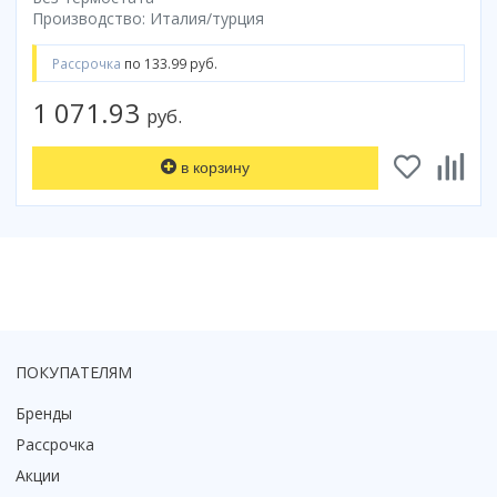
Смотреть все
Производство: Италия/турция
Способ открывания
Рассрочка
по 133.99 руб.
С раздвижной дверью
1 071.93
руб.
С распашной дверью
Со складной дверью
в корзину
С открывающейся дверью
Высота кабины
Высокие
Низкие
200 см
До 200 см
Смотреть все
ПОКУПАТЕЛЯМ
Комплектующие
Бренды
Сифоны
Рассрочка
Ролики
Акции
Скребки