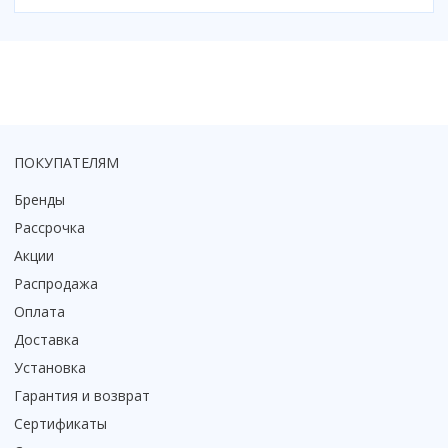
Смотреть все
Способ открывания
С раздвижной дверью
С распашной дверью
Со складной дверью
С открывающейся дверью
ПОКУПАТЕЛЯМ
Высота кабины
Бренды
Высокие
Рассрочка
Низкие
Акции
200 см
Распродажа
До 200 см
Оплата
Смотреть все
Доставка
Установка
Комплектующие
Сифоны
Гарантия и возврат
Ролики
Сертификаты
Скребки