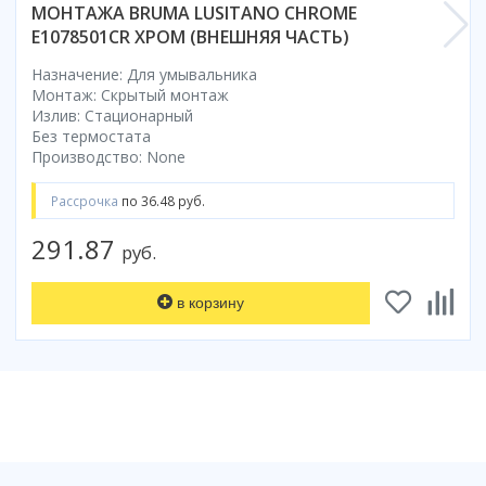
МОНТАЖА BRUMA LUSITANO CHROME
Смотреть все
E1078501CR ХРОМ (ВНЕШНЯЯ ЧАСТЬ)
Способ открывания
Назначение: Для умывальника
С раздвижной дверью
Монтаж: Скрытый монтаж
С распашной дверью
Излив: Стационарный
Без термостата
Со складной дверью
Производство: None
С открывающейся дверью
Рассрочка
по 36.48 руб.
Высота кабины
291.87
Высокие
руб.
Низкие
200 см
в корзину
До 200 см
Смотреть все
Комплектующие
Сифоны
Ролики
Скребки