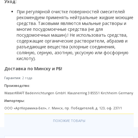
Настольный
Уход:
Страна производитель
Комплектующие для ванн
Италия
Недорогие
С отверстием под смеситель
Пылесосы
Форма
Страна производитель
Германия
При регулярной очистке поверхностей смесителей
Страна производитель
Каркас
Россия
Дорогие
С пьедесталом
Прямоугольные
Великобритания
рекомендуем применять нейтральные жидкие моющие
Польша
Электровеники, электрошвабры
Германия
Ножки
Смотреть все
Уцененные
С полупьедесталом
средства. Таковыми являются мыльные растворы и
Закругленная
Германия
Сербия
Испания
Экраны под ванну
многие посудомоечные средства (не для
Недорогие по акции
Стеклоочистители
Италия
Размер
Исполнение
посудомоечных машин).! Не использовать средства,
Чехия
Италия
Комплектующие для унитазов
Смотреть все
содержащие органические растворители, абразив и
Гидромассажные системы
Китай
40 см
Для дачи
Мойки высокого давления
Смотреть все
Польша
Гофры
разъедающие вещества (хлорные соединения,
Wirpool
Смотреть все
50 см
Топ брендов
Для ванной
соляную, серную, азотную, уксусную или фосфорную
Смотреть все
Канализационный выпуск
Пароочистители
Китай
60 см
Domani-spa
Умывальник-столешница
кислоту).
Патрубки
65 см
River
Подметальные машины
Уличный
Чистящие средства
Доставка по Минску и РБ!
Сиденья
Смотреть все
Welt-wasser
Смотреть все
Grass
Смотреть все
Гладильные доски
Гарантия:
2 года
Esbano
Karcher
Пьедесталы
Производство:
Насосы
Смотреть все
O2 минерал
WasserKRAFT Badeinrichtungen GmbH. Klausnerring 3 85551 Kirchheim Germany
Пьедесталы
Аккумуляторные воздуходувки
Vega
Импортеры:
Форма
Полупьедесталы
Этажерки, стеллажи, полки
ООО «АртКерамика-Бел», г. Минск, пр. Победителей, д. 123, оф. 237/1
Угловая
Прямоугольные
ПОХОЖИЕ ТОВАРЫ
Квадратная
Полукруглая