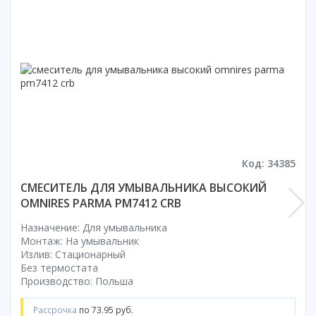
Смотреть все
Способ открывания
С раздвижной дверью
С распашной дверью
Со складной дверью
С открывающейся дверью
Высота кабины
Высокие
Код: 34385
Низкие
СМЕСИТЕЛЬ ДЛЯ УМЫВАЛЬНИКА ВЫСОКИЙ
200 см
OMNIRES PARMA PM7412 CRB
До 200 см
Назначение: Для умывальника
Смотреть все
Монтаж: На умывальник
Излив: Стационарный
Комплектующие
Без термостата
Сифоны
Производство: Польша
Ролики
Рассрочка
по 73.95 руб.
Скребки