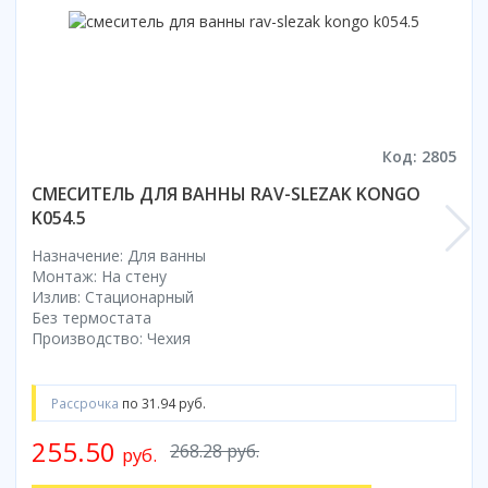
Смотреть все
Способ открывания
С раздвижной дверью
С распашной дверью
Со складной дверью
Код: 2805
С открывающейся дверью
СМЕСИТЕЛЬ ДЛЯ ВАННЫ RAV-SLEZAK KONGO
Высота кабины
K054.5
Высокие
Назначение: Для ванны
Низкие
Монтаж: На стену
Излив: Стационарный
200 см
Без термостата
До 200 см
Производство: Чехия
Смотреть все
Комплектующие
Рассрочка
по 31.94 руб.
Сифоны
255.50
268.28 руб.
руб.
Ролики
Скребки