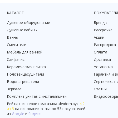
КАТАЛОГ
ПОКУПАТЕЛ
Душевое оборудование
Бренды
Душевые кабины
Рассрочка
Ванны
Акции
Смесители
Распродажа
Мебель для ванной
Оплата
Санфаянс
Доставка
Керамическая плитка
Установка
Полотенцесушители
Гарантия и в
Водонагреватели
Сертификат
Зеркала
Статьи
Комплект унитаз с инсталляцией
Видеообзор
Рейтинг
интернет-магазина «
bydom.by
»
4.2
из 5
на основании отзывов
53
покупателей
из
Google
и
Яндекс