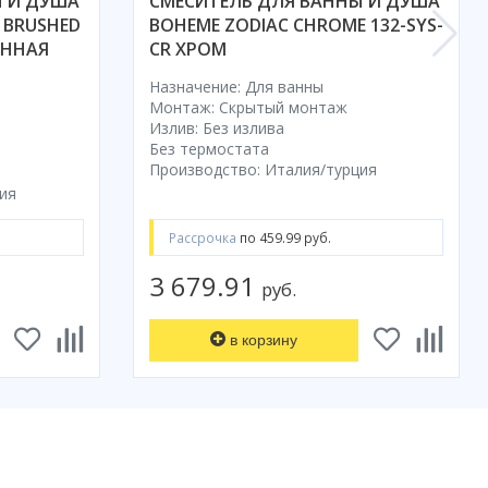
Ы И ДУША
СМЕСИТЕЛЬ ДЛЯ ВАННЫ И ДУША
 BRUSHED
BOHEME ZODIAC CHROME 132-SYS-
АННАЯ
CR ХРОМ
Назначение: Для ванны
Монтаж: Скрытый монтаж
Излив: Без излива
Без термостата
Производство: Италия/турция
ия
Рассрочка
по 459.99 руб.
3 679.91
руб.
в корзину