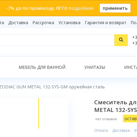
-7% до по промокоду ЛЕТО
подробнее
применить
та
Доставка
Рассрочка
Установка
Гарантия и возврат
По
Статьи
+3
Видеоо
+3
Бренды
Т
Сертиф
Показать все результаты
МЕБЕЛЬ ДЛЯ ВАННОЙ
УНИТАЗЫ
ИНСТ
 ZODIAC GUN METAL 132-SYS-GM оружейная сталь
О
Смеситель дл
METAL 132-SY
остав
нет отзывов
Оплата
Доставка
У