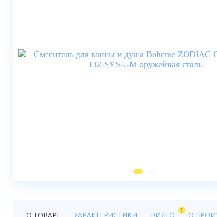
Душевые шторки
Мебель для ванной
Смесители
Душевые стойки, лейки,
комплектующие
Унитазы
Инсталляции
Умывальники
Биде
Писсуары
Вентиляция
1
О ТОВАРЕ
ХАРАКТЕРИСТИКИ
ВИДЕО
О ПРОИ