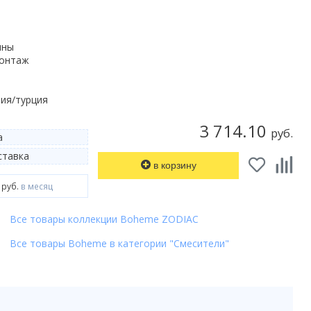
нны
монтаж
ия/турция
3 714.10
руб.
а
тавка
в корзину
 руб.
в месяц
Все товары коллекции Boheme ZODIAC
Все товары Boheme в категории "Смесители"