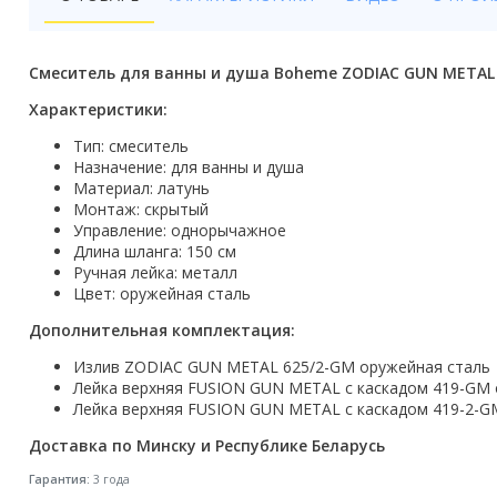
Бойлеры
Полотенцесушители
Смеситель для ванны и душа Boheme ZODIAC GUN METAL
Кухонные мойки
Характеристики:
Тип: смеситель
Трапы
Назначение: для ванны и душа
Материал: латунь
Радиаторы отопления
Монтаж: скрытый
Управление: однорычажное
Котлы отопления
Длина шланга: 150 см
Ручная лейка: металл
Аксессуары для ванной
Цвет: оружейная сталь
Дополнительная комплектация:
Сифоны и донные клапаны
Излив ZODIAC GUN METAL 625/2-GM оружейная сталь
Люки
Лейка верхняя FUSION GUN METAL c каскадом 419-GM 
Лейка верхняя FUSION GUN METAL с каскадом 419-2-G
Дом и сад
Доставка по Минску и Республике Беларусь
Готовые кухни
Гарантия:
3 года