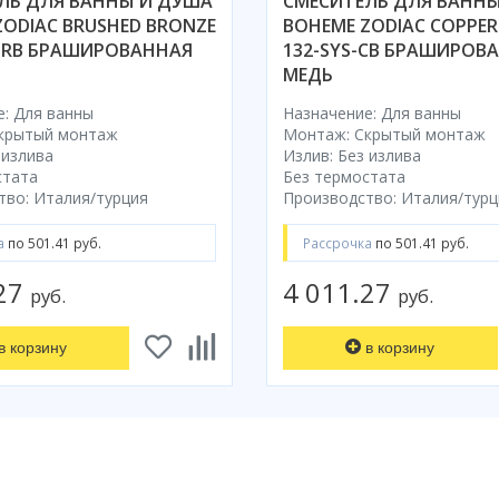
ЛЬ ДЛЯ ВАННЫ И ДУША
СМЕСИТЕЛЬ ДЛЯ ВАНН
ZODIAC BRUSHED BRONZE
BOHEME ZODIAC COPPER
-BRB БРАШИРОВАННАЯ
132-SYS-CB БРАШИРОВ
МЕДЬ
: Для ванны
Назначение: Для ванны
крытый монтаж
Монтаж: Скрытый монтаж
 излива
Излив: Без излива
стата
Без термостата
тво: Италия/турция
Производство: Италия/турц
а
по 501.41 руб.
Рассрочка
по 501.41 руб.
.27
4 011.27
руб.
руб.
в корзину
в корзину