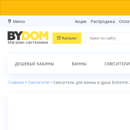
Минск
Акции
Распродажа
Опла
Каталог
Магазин сантехники
Распродажа
ДУШЕВЫЕ КАБИНЫ
ВАННЫ
СМЕСИТЕЛИ
Ванны
Душевые кабины
Главная
Смесители
Смеситель для ванны и душа Boheme
Душевые боксы
Душевые уголки
Душевые поддоны
Душевые двери и перегородки