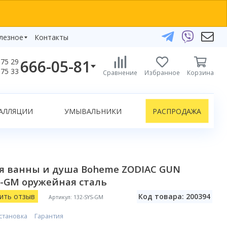
лезное
Контакты
666-05-81
75 29
бзоры
75 33
Сравнение
Избранное
Корзина
елефоны:
икаты
+375 29 666-05-81
+375 33 666-05-81
АЛЛЯЦИИ
УМЫВАЛЬНИКИ
РАСПРОДАЖА
+375 17 243-24-29
ЗАКАЗАТЬ ЗВОНОК
нлайн-консультации:
я ванны и душа Boheme ZODIAC GUN
Telegram
S-GM оружейная сталь
Viber
info@bydom.by
ить отзыв
Код товара: 200394
Артикул: 132-SYS-GM
становка
Гарантия