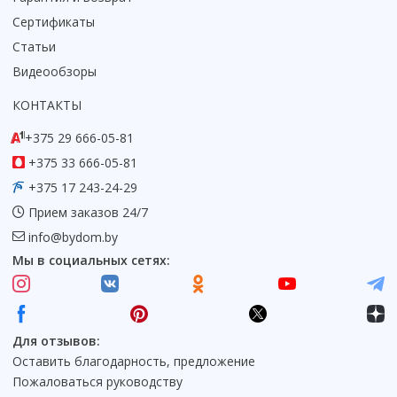
Смотреть все
Сертификаты
Статьи
Способ открывания
С раздвижной дверью
Видеообзоры
С распашной дверью
КОНТАКТЫ
Со складной дверью
+375 29 666-05-81
С открывающейся дверью
+375 33 666-05-81
Высота кабины
+375 17 243-24-29
Высокие
Прием заказов 24/7
Низкие
info@bydom.by
200 см
Мы в социальных сетях:
До 200 см
Смотреть все
Комплектующие
Для отзывов:
Сифоны
Оставить благодарность, предложение
Ролики
Пожаловаться руководству
Скребки