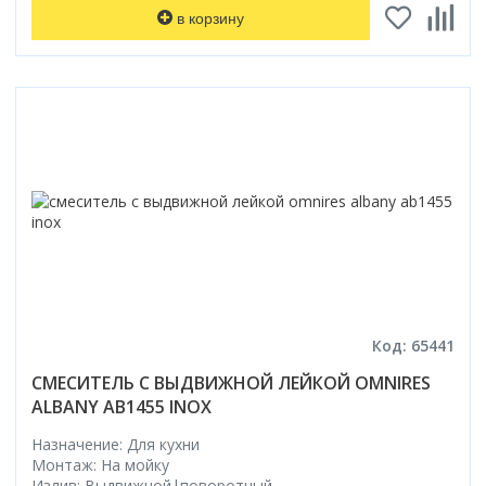
Смотреть все
в корзину
Способ открывания
С раздвижной дверью
С распашной дверью
Со складной дверью
С открывающейся дверью
Высота кабины
Высокие
Низкие
200 см
До 200 см
Код: 65441
Смотреть все
СМЕСИТЕЛЬ С ВЫДВИЖНОЙ ЛЕЙКОЙ OMNIRES
Комплектующие
ALBANY AB1455 INOX
Сифоны
Назначение: Для кухни
Ролики
Монтаж: На мойку
Скребки
Излив: Выдвижной|поворотный