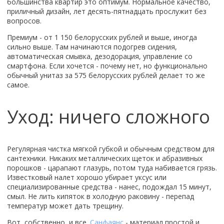
большинства квартир это оптимум. Нормальное качество,
приличный дизайн, лет десять-пятнадцать прослужит без
вопросов.
Премиум - от 1 150 белорусских рублей и выше, иногда
сильно выше. Там начинаются подогрев сидения,
автоматическая смывка, дезодорация, управление со
смартфона. Если хочется - почему нет, но функционально
обычный унитаз за 575 белорусских рублей делает то же
самое.
Уход: ничего сложного
Регулярная чистка мягкой губкой и обычным средством для
сантехники. Никаких металлических щеток и абразивных
порошков - царапают глазурь, потом туда набивается грязь.
Известковый налет хорошо убирает уксус или
специализированные средства - нанес, подождал 15 минут,
смыл. Не лить кипяток в холодную раковину - перепад
температур может дать трещину.
Вот, собственно, и все.
Санфаянс
- материал простой и