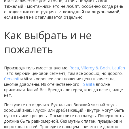
и металлическое достаточно, чтобы получить скол.
Смотреть все
Тяжелый
- монтажники это не любят, особенно когда речь
о подвесных конструкциях. И
холодный на ощупь зимой
,
Способ открывания
если ванная не отапливается отдельно.
С раздвижной дверью
С распашной дверью
Как выбрать и не
Со складной дверью
пожалеть
С открывающейся дверью
Высота кабины
Высокие
Производитель имеет значение.
Roca
,
Villeroy & Boch
,
Laufen
Низкие
- это верхний ценовой сегмент, там все хорошо, но дорого.
Cersanit
и Vitra - хорошее соотношение цены и качества,
200 см
многие доволены. Из отечественного -
Sanita
вполне
До 200 см
приличная. Китай без бренда - лотерея, иногда везет, чаще
Смотреть все
нет.
Постучите по изделию. Буквально. Звонкий чистый звук -
Комплектующие
хороший знак. Глухой или дребезжащий - внутри могут быть
Сифоны
пустоты или трещины. Посмотрите на глазурь. Поверхность
Ролики
должна быть равномерной, без мутных пятен, пузырьков и
шероховатостей. Проведите пальцем - ничего не должно
Скребки