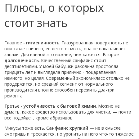
Настольный
Плюсы, о которых
Страна производитель
Комплектующие для ванн
Италия
Недорогие
С отверстием под смеситель
Пылесосы
Форма
Страна производитель
Германия
Страна производитель
Каркас
Россия
Дорогие
С пьедесталом
Прямоугольные
Великобритания
стоит знать
Польша
Электровеники, электрошвабры
Германия
Ножки
Смотреть все
Уцененные
С полупьедесталом
Закругленная
Германия
Сербия
Испания
Экраны под ванну
Недорогие по акции
Стеклоочистители
Италия
Размер
Исполнение
Чехия
Италия
Комплектующие для унитазов
Смотреть все
Гидромассажные системы
Китай
40 см
Для дачи
Главное -
гигиеничность
. Глазурованная поверхность не
Мойки высокого давления
Смотреть все
Польша
Гофры
впитывает ничего, ее легко отмыть, она не накапливает
Wirpool
Смотреть все
50 см
Топ брендов
Для ванной
Смотреть все
Канализационный выпуск
запахи. Для ванной это важнее, чем кажется. Второе -
Пароочистители
Китай
60 см
Domani-spa
Умывальник-столешница
долговечность
. Качественный санфаянс стоит
Патрубки
65 см
десятилетиями. У моей бабушки раковина простояла
River
Подметальные машины
Уличный
Чистящие средства
Сиденья
тридцать лет и выглядела прилично - поцарапанная
Смотреть все
Welt-wasser
Смотреть все
Grass
Смотреть все
немного, но целая. Современный эконом-класс столько не
Гладильные доски
Esbano
Karcher
продержится, но средний сегмент от нормального
Пьедесталы
Насосы
производителя вполне способен пережить два-три
Смотреть все
O2 минерал
Пьедесталы
ремонта.
Аккумуляторные воздуходувки
Vega
Форма
Полупьедесталы
Третье -
устойчивость к бытовой химии
. Можно не
Этажерки, стеллажи, полки
Угловая
думать, какое средство использовать для чистки, — почти
все подойдет, кроме абразивов.
Прямоугольные
Квадратная
Минусы тоже есть.
Санфаянс хрупкий
— не в смысле
смотришь и трескается, но уронить на него что-то тяжелое
Полукруглая