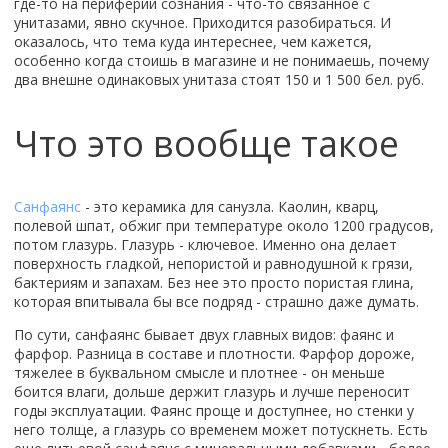
170x80
где-то на периферии сознания - что-то связанное с
Ванны
80x80
Прямоугольная
100x100
Душевые шторки
унитазами, явно скучное. Приходится разобираться. И
Популярный размер
Высота поддона
Смотреть все
90x90
Шторки на ванну
Асимметричная
оказалось, что тема куда интереснее, чем кажется,
120x80
70 см
Высокий поддон
100x100
особенно когда стоишь в магазине и не понимаешь, почему
Мебель для ванной
Отдельностоящая
Размер
Двери
Смотреть все
Смесители
80 см
два внешне одинаковых унитаза стоят 150 и 1 500 бел. руб.
Низкий поддон
120x80
Угловая
70 см
матовые
90 см
Умывальники
Смесители
Средний поддон
Назначение
Тип поддона
Смотреть все
Смотреть все
80 см
прозрачные
100 см
Что это вообще такое
Глубокий поддон
Тумбы под умывальник
Высокий
Унитазы
90 см
с рисунком
Душевые стойки, лейки, комплектующие
Назначение
Форма
Смотреть все
Производитель
Зеркала
Средний
100 см
Биде
Варианты исполнения
тонированные
Для умывальника
Прямоугольный
Excellent
Шкаф с зеркалом
Низкий
Унитазы
Бренд
Материал дверей
Смотреть все
Без силиконовая сборка
Для ванны
Мебель для ванной
Квадратный
Санфаянс
- это керамика для санузла. Каолин, кварц,
Ravak
Шкафы в ванную
Цвет задних стенок
Без поддона
Bravat
стеклянные
Без крыши
полевой шпат, обжиг при температуре около 1200 градусов,
Для кухни
Угловой
Инсталляции
Монтаж
Riho
Количество створок двери
Зеркала
Смотреть все
светлые
Смотреть все
Deante
потом глазурь. Глазурь - ключевое. Именно она делает
пластиковые
С гидромассажем
Для душа
Пятиугольный
Подвесной
Lavinia Boho
1
поверхность гладкой, непористой и равнодушной к грязи,
темные
Полотенцесушители
Hansgrohe
Умывальники
Комплекты с унитазами
Без сиденья
Топ брендов
Смотреть все
Форма поддона
Смотреть все
бактериям и запахам. Без нее это просто пористая глина,
Напольный
Конструкция профиля
Смотреть все
2
с рисунком
Leroy
Geberit
Кухонные мойки
Смотреть все
которая впитывала бы все подряд - страшно даже думать.
Belux
Асимметричная
Приставной
Беспрофильная
3
Биде
Монтаж
Монтаж
Смотреть все
Материал
Популярный размер
Grohe
Aqwella
Материал задних стенок
Квадратная
Аксессуары для ванной
По сути, санфаянс бывает двух главных видов: фаянс и
Скрытый
Профильная
4
Цвет задней стенки
На стиральную машину
На умывальник
Акриловый
150x70
TECE
фарфор. Разница в составе и плотности. Фарфор дороже,
Писсуары
Iddis
акрил
Монтаж
Прямоугольная
Тип
Смотреть все
Смотреть все
Трапы
Темные
В столешницу сверху
На мойку
тяжелее в буквальном смысле и плотнее - он меньше
Керамический
Бренд
160x70
Amore di Mare
Am.Pm
стекло
Напольные
Четверть круга
Душевая панель
боится влаги, дольше держит глазурь и лучше переносит
Светлые
Врезной
Вентиляция
На стену
Топ брендов
Стальной
Сифоны
Исполнение
CeruttiSpa
170x70
Смотреть все
Способ открывания
Смотреть все
Подвесные
Смотреть все
годы эксплуатации. Фаянс проще и доступнее, но стенки у
Душевая система скрытого монтажа
Прозрачные
На подстолье
Принадлежности
Скрытый
Roca
Чугунный
Безободковый
Good Door
170x75
него толще, а глазурь со временем может потускнеть. Есть
Комбинированный
Бойлеры
Душевая стойка
Бренд
Назначение
Черные
Смотреть все
Цвет