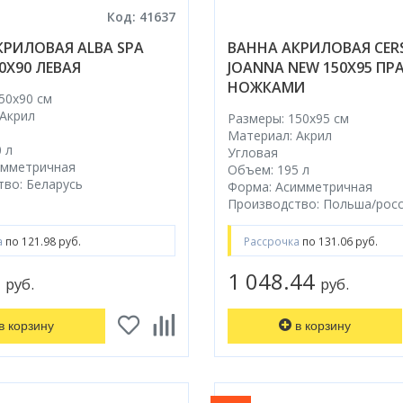
Код: 41637
КРИЛОВАЯ ALBA SPA
ВАННА АКРИЛОВАЯ CER
50Х90 ЛЕВАЯ
JOANNA NEW 150X95 ПР
НОЖКАМИ
50x90 cм
 Акрил
Размеры: 150x95 cм
Материал: Акрил
 л
Угловая
имметричная
Объем: 195 л
во: Беларусь
Форма: Асимметричная
Производство: Польша/рос
а
по 121.98 руб.
Рассрочка
по 131.06 руб.
2
1 048.44
руб.
руб.
в корзину
в корзину