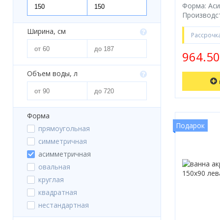
Форма: Ас
Бойлеры
Производст
Полотенцесушители
Ширина, см
Рассрочк
Кухонные мойки
964.5
Трапы
Объем воды, л
Радиаторы отопления
Котлы отопления
Форма
Подарок
Аксессуары для ванной
прямоугольная
симметричная
Сифоны и донные клапаны
асимметричная
овальная
Люки
круглая
Дом и сад
квадратная
нестандартная
Готовые кухни