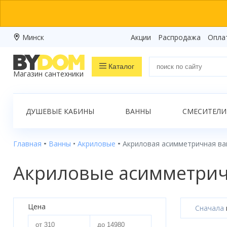
Минск
Акции
Распродажа
Опла
Каталог
Магазин сантехники
Распродажа
ДУШЕВЫЕ КАБИНЫ
ВАННЫ
СМЕСИТЕЛИ
Ванны
Душевые кабины
Главная
Ванны
Акриловые
Акриловая асимметричная ва
Душевые боксы
Акриловые асимметрич
Душевые уголки
Душевые поддоны
Цена
Сначала
Душевые двери и перегородки