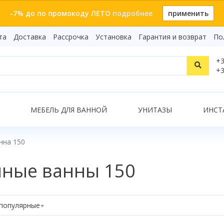
-7% до по промокоду ЛЕТО
подробнее
применить
та
Доставка
Рассрочка
Установка
Гарантия и возврат
По
Статьи
+3
Видеоо
+3
Бренды
Т
Сертиф
Показать все результаты
МЕБЕЛЬ ДЛЯ ВАННОЙ
УНИТАЗЫ
ИНСТ
нна 150
О
ные ванны 150
популярные