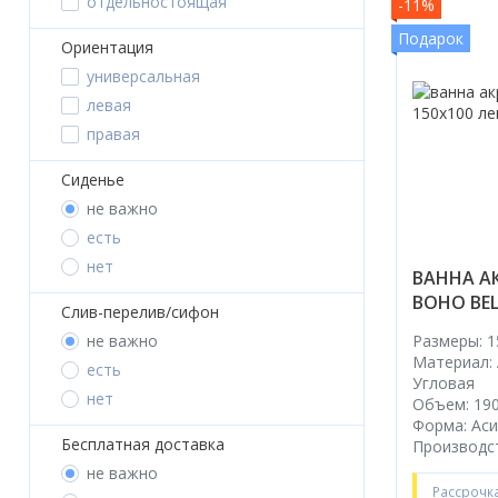
отдельностоящая
-11%
Подарок
Ориентация
универсальная
левая
правая
Сиденье
не важно
есть
нет
ВАННА А
BOHO BEL
Слив-перелив/сифон
Размеры: 1
не важно
Материал:
есть
Угловая
нет
Объем: 190
Форма: Ас
Бесплатная доставка
Производс
не важно
Рассрочк