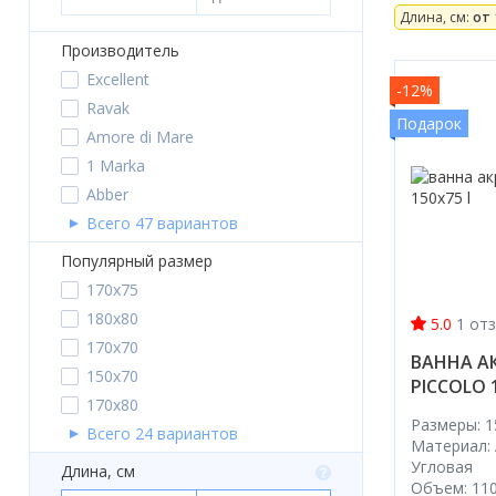
Длина, см:
от 
Душевые шторки
Производитель
Мебель для ванной
Excellent
-12%
Ravak
Смесители
Подарок
Amore di Mare
1 Marka
Душевые стойки, лейки,
комплектующие
Abber
Всего 47 вариантов
Унитазы
Популярный размер
Инсталляции
170x75
180x80
5.0
1 от
Умывальники
170x70
ВАННА А
Биде
150x70
PICCOLO 
170x80
Писсуары
Размеры: 1
Всего 24 вариантов
Материал:
Вентиляция
Угловая
Длина, см
Объем: 110