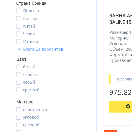
Страна бренда
Акции
Польша
ВАННА А
Россия
BALINE 1
Китай
Размеры: 1
Чехия
Материал:
Италия
Угловая
Всего 21 вариантов
Объем: 200
Форма: Ас
Цвет
Производст
белый
чёрный
Рассрочк
серый
красный
975.8
Монтаж
пристенный
угловой
врезной