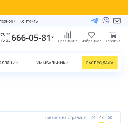
лезное
Контакты
666-05-81
75 29
бзоры
75 33
Сравнение
Избранное
Корзина
елефоны:
икаты
+375 29 666-05-81
+375 33 666-05-81
АЛЛЯЦИИ
УМЫВАЛЬНИКИ
РАСПРОДАЖА
+375 17 243-24-29
ЗАКАЗАТЬ ЗВОНОК
нлайн-консультации:
Telegram
Viber
info@bydom.by
Товаров на странице:
24
48
60