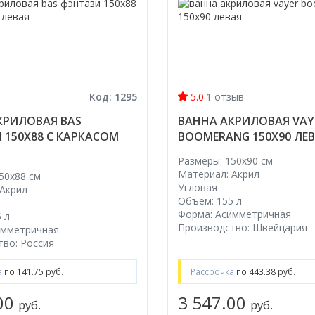
Код: 1295
5.0
1 отзыв
КРИЛОВАЯ BAS
ВАННА АКРИЛОВАЯ VAY
 150X88 С КАРКАСОМ
BOOMERANG 150X90 ЛЕ
Размеры: 150x90 cм
Материал: Акрил
50x88 cм
Угловая
 Акрил
Объем: 155 л
Форма: Асимметричная
 л
Производство: Швейцария
имметричная
во: Россия
а
по 141.75 руб.
Рассрочка
по 443.38 руб.
.00
3 547.00
руб.
руб.