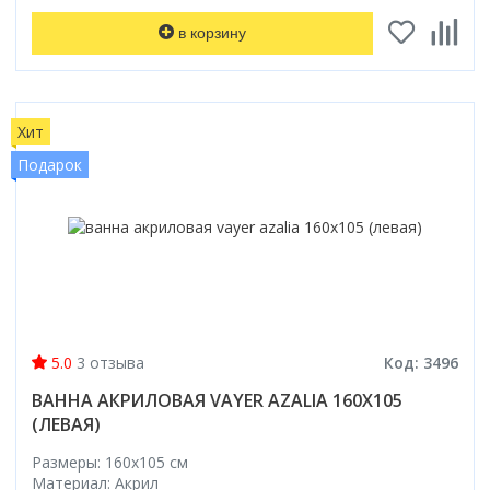
Смотреть все
в корзину
Способ открывания
С раздвижной дверью
С распашной дверью
Хит
Со складной дверью
Подарок
С открывающейся дверью
Высота кабины
Высокие
Низкие
200 см
До 200 см
Смотреть все
5.0
3 отзыва
Код: 3496
ВАННА АКРИЛОВАЯ VAYER AZALIA 160X105
Комплектующие
(ЛЕВАЯ)
Сифоны
Ролики
Размеры: 160x105 cм
Материал: Акрил
Скребки