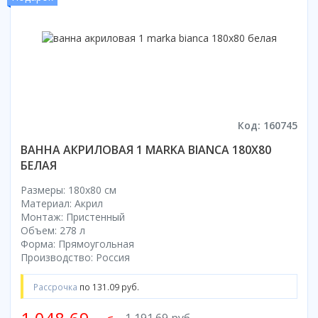
Смотреть все
Способ открывания
С раздвижной дверью
С распашной дверью
Со складной дверью
С открывающейся дверью
Код: 160745
Высота кабины
ВАННА АКРИЛОВАЯ 1 MARKA BIANCA 180X80
Высокие
БЕЛАЯ
Низкие
Размеры: 180x80 cм
200 см
Материал: Акрил
До 200 см
Монтаж: Пристенный
Объем: 278 л
Смотреть все
Форма: Прямоугольная
Производство: Россия
Комплектующие
Сифоны
Рассрочка
по 131.09 руб.
Ролики
Скребки