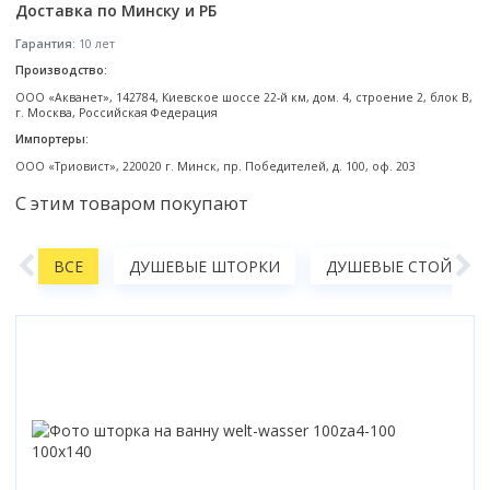
Доставка по Минску и РБ
Смотреть все
Гарантия:
10 лет
Способ открывания
Производство:
С раздвижной дверью
ООО «Акванет», 142784, Киевское шоссе 22-й км, дом. 4, строение 2, блок В,
г. Москва, Российская Федерация
С распашной дверью
Импортеры:
Со складной дверью
ООО «Триовист», 220020 г. Минск, пр. Победителей, д. 100, оф. 203
С открывающейся дверью
С этим товаром покупают
Высота кабины
Высокие
Ы
ВСЕ
ДУШЕВЫЕ ШТОРКИ
ДУШЕВЫЕ СТОЙКИ, 
Низкие
200 см
До 200 см
Смотреть все
Комплектующие
Сифоны
Ролики
Скребки