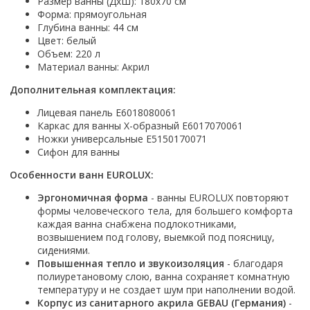
Настольный
Размер ванны (ДхШ): 180x70 см
Страна производитель
Комплектующие для ванн
Италия
Недорогие
С отверстием под смеситель
Форма: прямоугольная
Пылесосы
Форма
Страна производитель
Германия
Глубина ванны: 44 см
Страна производитель
Каркас
Россия
Дорогие
С пьедесталом
Прямоугольные
Великобритания
Цвет: белый
Польша
Электровеники, электрошвабры
Германия
Ножки
Смотреть все
Уцененные
С полупьедесталом
Объем: 220 л
Закругленная
Германия
Сербия
Испания
Экраны под ванну
Недорогие по акции
Материал ванны: Акрил
Стеклоочистители
Италия
Размер
Исполнение
Чехия
Италия
Комплектующие для унитазов
Смотреть все
Дополнительная комплектация:
Гидромассажные системы
Китай
40 см
Для дачи
Мойки высокого давления
Смотреть все
Польша
Гофры
Wirpool
Смотреть все
50 см
Топ брендов
Для ванной
Лицевая панель Е6018080061
Смотреть все
Канализационный выпуск
Пароочистители
Каркас для ванны Х-образный Е6017070061
Китай
60 см
Domani-spa
Умывальник-столешница
Патрубки
Ножки универсальные E5150170071
65 см
River
Подметальные машины
Уличный
Чистящие средства
Сифон для ванны
Сиденья
Смотреть все
Welt-wasser
Смотреть все
Grass
Смотреть все
Гладильные доски
Особенности ванн EUROLUX:
Esbano
Karcher
Пьедесталы
Насосы
Эргономичная форма
- ванны EUROLUX повторяют
Смотреть все
O2 минерал
формы человеческого тела, для большего комфорта
Пьедесталы
Аккумуляторные воздуходувки
Vega
каждая ванна снабжена подлокотниками,
Форма
Полупьедесталы
возвышением под голову, выемкой под поясницу,
Этажерки, стеллажи, полки
Угловая
сидениями.
Повышенная тепло и звукоизоляция
- благодаря
Прямоугольные
полиуретановому слою, ванна сохраняет комнатную
Квадратная
температуру и не создает шум при наполнении водой.
Полукруглая
Корпус из санитарного акрила GEBAU (Германия)
-