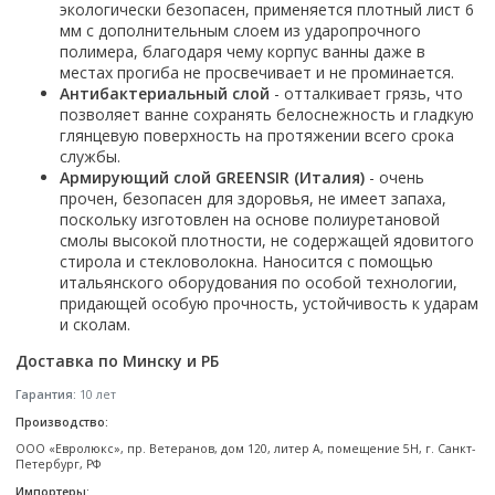
экологически безопасен, применяется плотный лист 6
Смотреть все
мм с дополнительным слоем из ударопрочного
полимера, благодаря чему корпус ванны даже в
Способ открывания
местах прогиба не просвечивает и не проминается.
С раздвижной дверью
Антибактериальный слой
- отталкивает грязь, что
позволяет ванне сохранять белоснежность и гладкую
С распашной дверью
глянцевую поверхность на протяжении всего срока
Со складной дверью
службы.
С открывающейся дверью
Армирующий слой GREENSIR (Италия)
- очень
прочен, безопасен для здоровья, не имеет запаха,
Высота кабины
поскольку изготовлен на основе полиуретановой
смолы высокой плотности, не содержащей ядовитого
Высокие
стирола и стекловолокна. Наносится с помощью
Низкие
итальянского оборудования по особой технологии,
придающей особую прочность, устойчивость к ударам
200 см
и сколам.
До 200 см
Доставка по Минску и РБ
Смотреть все
Гарантия:
10 лет
Комплектующие
Производство:
Сифоны
ООО «Евролюкс», пр. Ветеранов, дом 120, литер А, помещение 5Н, г. Санкт-
Ролики
Петербург, РФ
Скребки
Импортеры: