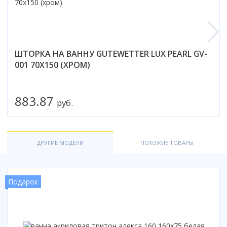
Смотреть все
Способ открывания
С раздвижной дверью
ШТОРКА НА ВАННУ GUTEWETTER LUX PEARL GV-
С распашной дверью
001 70X150 (ХРОМ)
Со складной дверью
С открывающейся дверью
883.87
Высота кабины
руб.
Высокие
Низкие
200 см
ДРУГИЕ МОДЕЛИ
ПОХОЖИЕ ТОВАРЫ
До 200 см
Смотреть все
Подарок
Комплектующие
Сифоны
Ролики
Скребки