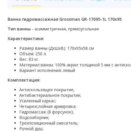
Бойлеры
Полотенцесушители
Ванна гидромассажная Grossman GR-17095-1L 170x95
Кухонные мойки
Тип ванны
- асимметричная, прямоугольная
Характеристики:
Трапы
Размер ванны (ДхШхВ): 170x95x58 см
Радиаторы отопления
Объем: 250 л.
Вес: 83 кг.
Котлы отопления
Материал ванны: 100% акрил толщиной 5 мм с антиск
Вариант исполнения: левый
Аксессуары для ванной
Комплектация:
Сифоны и донные клапаны
Антискользящее покрытие;
Антибактериальное покрытие;
Люки
Усиленный каркас;
Четырехслойная армировка;
Гидромассаж (8 форсунок);
Дом и сад
Водозаборник;
Трехпозиционный смеситель;
Готовые кухни
Ручной душ;