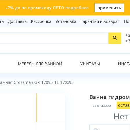
-7% до по промокоду ЛЕТО
подробнее
применить
та
Доставка
Рассрочка
Установка
Гарантия и возврат
По
Статьи
+3
Видеоо
+3
Бренды
Т
Сертиф
Показать все результаты
МЕБЕЛЬ ДЛЯ ВАННОЙ
УНИТАЗЫ
ИНСТ
ажная Grossman GR-17095-1L 170x95
О
Ванна гидром
остав
нет отзывов
Нет