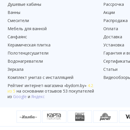
Душевые кабины
Рассрочка
Ванны
Акции
Смесители
Распродажа
Мебель для ванной
Оплата
Санфаянс
Доставка
Керамическая плитка
Установка
Полотенцесушители
Гарантия и в
Водонагреватели
Сертификат
Зеркала
Статьи
Комплект унитаз с инсталляцией
Видеообзор
Рейтинг
интернет-магазина «
bydom.by
»
4.2
из 5
на основании отзывов
53
покупателей
из
Google
и
Яндекс