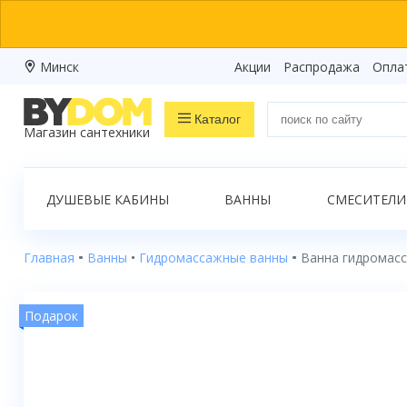
Минск
Акции
Распродажа
Опла
Каталог
Магазин сантехники
Распродажа
ДУШЕВЫЕ КАБИНЫ
ВАННЫ
СМЕСИТЕЛИ
Ванны
Душевые кабины
Главная
Ванны
Гидромассажные ванны
Ванна гидромасс
Душевые боксы
Подарок
Душевые уголки
Душевые поддоны
Душевые двери и перегородки