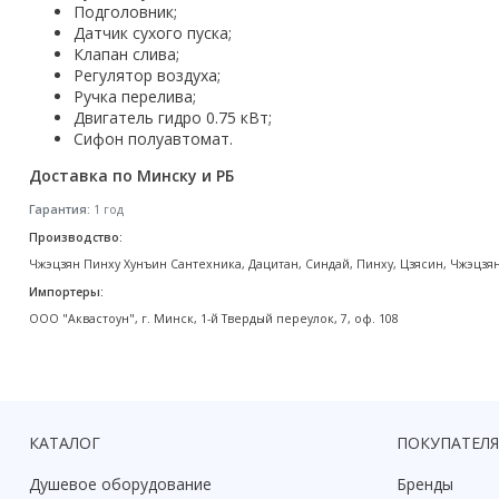
Подголовник;
Акции
Датчик сухого пуска;
Клапан слива;
Регулятор воздуха;
Ручка перелива;
Двигатель гидро 0.75 кВт;
Сифон полуавтомат.
Доставка по Минску и РБ
Гарантия:
1 год
Производство:
Чжэцзян Пинху Хунъин Сантехника, Дацитан, Синдай, Пинху, Цзясин, Чжэцзян, Кита
Импортеры:
ООО "Аквастоун", г. Минск, 1-й Твердый переулок, 7, оф. 108
КАТАЛОГ
ПОКУПАТЕЛ
Душевое оборудование
Бренды