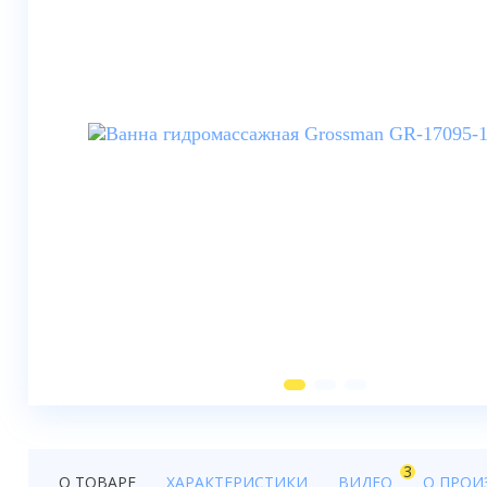
Душевые шторки
Мебель для ванной
Смесители
Душевые стойки, лейки,
комплектующие
Унитазы
Инсталляции
Умывальники
Биде
Писсуары
Вентиляция
3
О ТОВАРЕ
ХАРАКТЕРИСТИКИ
ВИДЕО
О ПРОИ