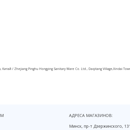
й / Zhejiang Pinghu Hongying Sanitary Ware Co. Ltd., Daqitang Village,Xindai Town,P
ЯМ
АДРЕСА МАГАЗИНОВ:
Минск, пр-т Дзержинского, 13