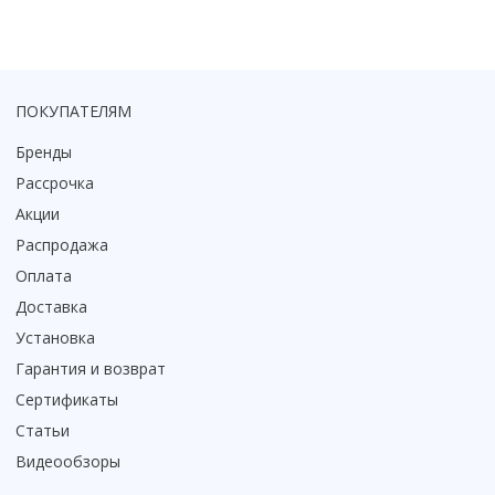
Смотреть все
Способ открывания
С раздвижной дверью
ПОКУПАТЕЛЯМ
С распашной дверью
Со складной дверью
Бренды
С открывающейся дверью
Рассрочка
Акции
Высота кабины
Распродажа
Высокие
Оплата
Низкие
200 см
Доставка
До 200 см
Установка
Смотреть все
Гарантия и возврат
Сертификаты
Комплектующие
Статьи
Сифоны
Видеообзоры
Ролики
Скребки