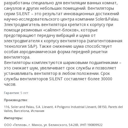
Настольный
разработаны специально для вентиляции ванных комнат,
Страна производитель
Комплектующие для ванн
Италия
Недорогие
С отверстием под смеситель
Пылесосы
Форма
санузлов и других небольших помещений. Вентиляторы
Страна производитель
Германия
Страна производитель
Каркас
Россия
Дорогие
С пьедесталом
серии SILENT – это результат инновационных достижений
Прямоугольные
Великобритания
Польша
Электровеники, электрошвабры
научно-исследовательского центра компании Soler&Palau.
Германия
Ножки
Смотреть все
Уцененные
С полупьедесталом
Закругленная
Германия
Электродвигатель вентилятора крепится к корпусу при
Сербия
Испания
Экраны под ванну
Недорогие по акции
Стеклоочистители
помощи резиновых «сайлент-блоков», которые
Италия
Размер
Исполнение
Чехия
Италия
Комплектующие для унитазов
Смотреть все
предотвращают передачу вибраций и шума от
Гидромассажные системы
Китай
40 см
Для дачи
Мойки высокого давления
Смотреть все
электродвигателя к корпусу вентилятора (запатентованная
Польша
Гофры
Wirpool
Смотреть все
50 см
Топ брендов
технология S&P). Также снижению шума способствует
Для ванной
Смотреть все
Канализационный выпуск
Пароочистители
особая аэродинамическая форма передней решетки
Китай
60 см
Domani-spa
Умывальник-столешница
Патрубки
вентилятора.
65 см
River
Подметальные машины
Уличный
Чистящие средства
Вентиляторы комплектуются шариковыми подшипниками –
Сиденья
это снижает шум, увеличивает срок службы и позволяет
Смотреть все
Welt-wasser
Смотреть все
Grass
Смотреть все
Гладильные доски
устанавливать вентилятор в любом положении. Срок
Esbano
Karcher
службы вентиляторов SILENT составляет более 30000
Пьедесталы
Насосы
Смотреть все
O2 минерал
часов.
Пьедесталы
Аккумуляторные воздуходувки
Vega
Гарантия:
5 лет
Форма
Полупьедесталы
Этажерки, стеллажи, полки
Производство:
Угловая
116, Soler and Palau, S.A. Llevant, 4 Poligono Industrial Llevant, 08150, Parets del
Прямоугольные
Valles, Barcelona, Испания
Квадратная
Импортеры:
Полукруглая
ООО «Теплов», г. Минск, ул. Белинского, 54-269, УНП 190809922