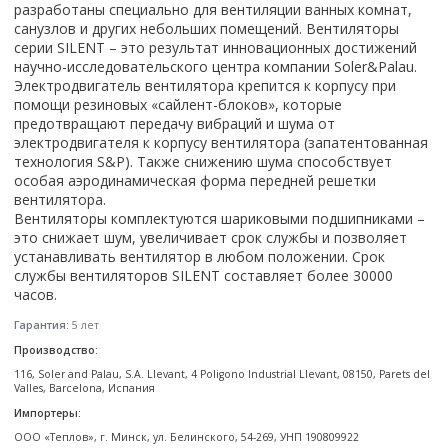
Настольный
разработаны специально для вентиляции ванных комнат,
Страна производитель
Комплектующие для ванн
Италия
Недорогие
С отверстием под смеситель
Пылесосы
Форма
санузлов и других небольших помещений. Вентиляторы
Страна производитель
Германия
Страна производитель
Каркас
Россия
Дорогие
С пьедесталом
серии SILENT – это результат инновационных достижений
Прямоугольные
Великобритания
Польша
Электровеники, электрошвабры
научно-исследовательского центра компании Soler&Palau.
Германия
Ножки
Смотреть все
Уцененные
С полупьедесталом
Закругленная
Германия
Электродвигатель вентилятора крепится к корпусу при
Сербия
Испания
Экраны под ванну
Недорогие по акции
Стеклоочистители
помощи резиновых «сайлент-блоков», которые
Италия
Размер
Исполнение
Чехия
Италия
Комплектующие для унитазов
Смотреть все
предотвращают передачу вибраций и шума от
Гидромассажные системы
Китай
40 см
Для дачи
Мойки высокого давления
Смотреть все
электродвигателя к корпусу вентилятора (запатентованная
Польша
Гофры
Wirpool
Смотреть все
50 см
Топ брендов
технология S&P). Также снижению шума способствует
Для ванной
Смотреть все
Канализационный выпуск
Пароочистители
особая аэродинамическая форма передней решетки
Китай
60 см
Domani-spa
Умывальник-столешница
Патрубки
вентилятора.
65 см
River
Подметальные машины
Уличный
Чистящие средства
Вентиляторы комплектуются шариковыми подшипниками –
Сиденья
это снижает шум, увеличивает срок службы и позволяет
Смотреть все
Welt-wasser
Смотреть все
Grass
Смотреть все
Гладильные доски
устанавливать вентилятор в любом положении. Срок
Esbano
Karcher
службы вентиляторов SILENT составляет более 30000
Пьедесталы
Насосы
Смотреть все
O2 минерал
часов.
Пьедесталы
Аккумуляторные воздуходувки
Vega
Гарантия:
5 лет
Форма
Полупьедесталы
Этажерки, стеллажи, полки
Производство:
Угловая
116, Soler and Palau, S.A. Llevant, 4 Poligono Industrial Llevant, 08150, Parets del
Прямоугольные
Valles, Barcelona, Испания
Квадратная
Импортеры:
Полукруглая
ООО «Теплов», г. Минск, ул. Белинского, 54-269, УНП 190809922