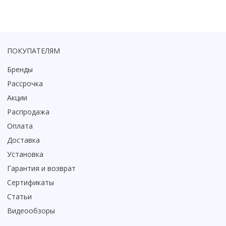
Смотреть все
Способ открывания
С раздвижной дверью
ПОКУПАТЕЛЯМ
С распашной дверью
Со складной дверью
Бренды
С открывающейся дверью
Рассрочка
Акции
Высота кабины
Распродажа
Высокие
Оплата
Низкие
200 см
Доставка
До 200 см
Установка
Смотреть все
Гарантия и возврат
Сертификаты
Комплектующие
Статьи
Сифоны
Видеообзоры
Ролики
Скребки