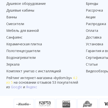
Душевое оборудование
Бренды
Душевые кабины
Рассрочка
Ванны
Акции
Смесители
Распродажа
Мебель для ванной
Оплата
Санфаянс
Доставка
Керамическая плитка
Установка
Полотенцесушители
Гарантия и в
Водонагреватели
Сертификат
Зеркала
Статьи
Комплект унитаз с инсталляцией
Видеообзор
Рейтинг
интернет-магазина «
bydom.by
»
4.2
из 5
на основании отзывов
53
покупателей
из
Google
и
Яндекс