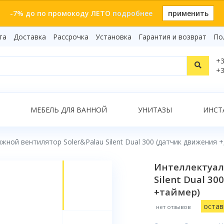
-7% до по промокоду ЛЕТО
подробнее
применить
та
Доставка
Рассрочка
Установка
Гарантия и возврат
По
Статьи
+3
Видеоо
+3
Бренды
Т
Сертиф
Показать все результаты
МЕБЕЛЬ ДЛЯ ВАННОЙ
УНИТАЗЫ
ИНСТ
ной вентилятор Soler&Palau Silent Dual 300 (датчик движения 
О
Интеллектуал
Silent Dual 3
+таймер)
остав
нет отзывов