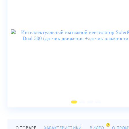
Душевые шторки
Мебель для ванной
Смесители
Душевые стойки, лейки,
комплектующие
Унитазы
Инсталляции
Умывальники
Биде
Писсуары
Вентиляция
2
О ТОВАРЕ
ХАРАКТЕРИСТИКИ
ВИДЕО
О ПРОИ