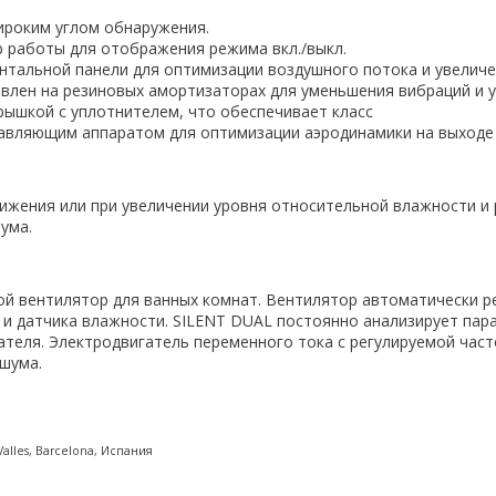
ироким углом обнаружения.
р работы для отображения режима вкл./выкл.
нтальной панели для оптимизации воздушного потока и увелич
овлен на резиновых амортизаторах для уменьшения вибраций и 
рышкой с уплотнителем, что обеспечивает класс
равляющим аппаратом для оптимизации аэродинамики на выходе 
ижения или при увеличении уровня относительной влажности и 
ума.
ой вентилятор для ванных комнат. Вентилятор автоматически р
 и датчика влажности. SILENT DUAL постоянно анализирует пар
ателя. Электродвигатель переменного тока с регулируемой ча
шума.
l Valles, Barcelona, Испания