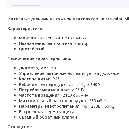
Бойлеры
Полотенцесушители
Интеллектуальный вытяжной вентилятор Soler&Palau Si
Кухонные мойки
Характеристики:
Монтаж:
настенный, потолочный
Трапы
Назначение:
бытовой вентилятор
Цвет:
белый
Радиаторы отопления
Технические характеристики:
Котлы отопления
Диаметр, мм:
160
Управление:
автономное, реагирует на движение
Аксессуары для ванной
Класс защиты:
IP45
Рабочие температуры:
от -5°С до +40°С
Сифоны и донные клапаны
Потребляемая мощность:
26 Вт
Частота вращения
: 2120 об./мин
Люки
Максимальный расход воздуха
: 235 м3 /ч
Параметры электропитания:
1ф - 230В - 50Гц
Дом и сад
Встроенная термозащита
Съемный обратный клапан
Готовые кухни
Оснащение: