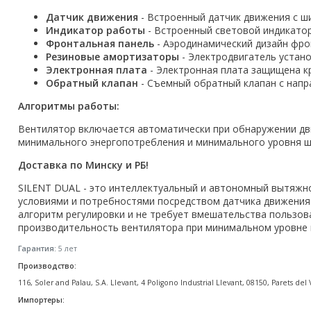
Акции
Датчик движения
- Встроенный датчик движения с ш
Индикатор работы
- Встроенный световой индикато
Фронтальная панель
- Аэродинамический дизайн фро
Резиновые амортизаторы
- Электродвигатель устан
Электронная плата
- Электронная плата защищена к
Обратный клапан
- Съемный обратный клапан с нап
Алгоритмы работы:
Вентилятор включается автоматически при обнаружении дв
минимального энергопотребления и минимального уровня ш
Доставка по Минску и РБ!
SILENT DUAL - это интеллектуальный и автономный вытяжн
условиями и потребностями посредством датчика движения
алгоритм регулировки и не требует вмешательства пользов
производительность вентилятора при минимальном уровне 
Гарантия:
5 лет
Производство:
116, Soler and Palau, S.A. Llevant, 4 Poligono Industrial Llevant, 08150, Parets de
Импортеры: