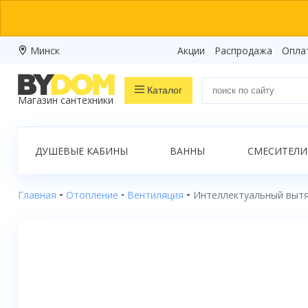
Минск
Акции
Распродажа
Опла
Каталог
Магазин сантехники
Распродажа
ДУШЕВЫЕ КАБИНЫ
ВАННЫ
СМЕСИТЕЛИ
Ванны
Душевые кабины
Главная
Отопление
Вентиляция
Интеллектуальный вытяж
Душевые боксы
Душевые уголки
Душевые поддоны
Душевые двери и перегородки