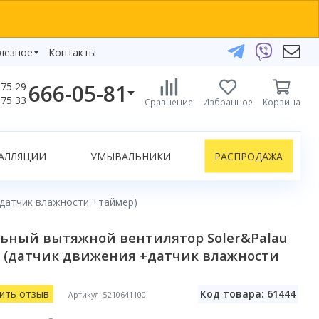
лезное
Контакты
666-05-81
75 29
бзоры
75 33
Сравнение
Избранное
Корзина
елефоны:
икаты
+375 29 666-05-81
+375 33 666-05-81
АЛЛЯЦИИ
УМЫВАЛЬНИКИ
РАСПРОДАЖА
+375 17 243-24-29
ЗАКАЗАТЬ ЗВОНОК
+датчик влажности +таймер)
нлайн-консультации:
ьный вытяжной вентилятор Soler&Palau
Telegram
00 (датчик движения +датчик влажности
Viber
info@bydom.by
ить отзыв
Код товара: 61444
Артикул: 5210641100