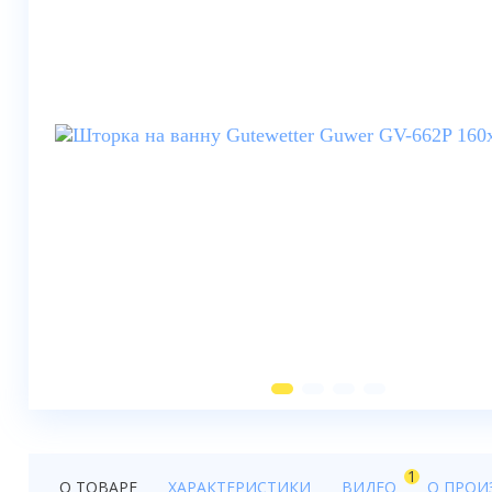
Душевые шторки
Мебель для ванной
Смесители
Душевые стойки, лейки,
комплектующие
Унитазы
Инсталляции
Умывальники
Биде
Писсуары
Вентиляция
1
О ТОВАРЕ
ХАРАКТЕРИСТИКИ
ВИДЕО
О ПРОИ