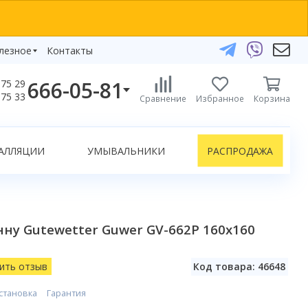
лезное
Контакты
666-05-81
75 29
бзоры
75 33
Сравнение
Избранное
Корзина
елефоны:
икаты
+375 29 666-05-81
+375 33 666-05-81
АЛЛЯЦИИ
УМЫВАЛЬНИКИ
РАСПРОДАЖА
+375 17 243-24-29
ЗАКАЗАТЬ ЗВОНОК
нлайн-консультации:
ну Gutewetter Guwer GV-662P 160х160
Telegram
Viber
info@bydom.by
ить отзыв
Код товара: 46648
становка
Гарантия