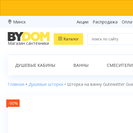
Минск
Акции
Распродажа
Опла
Каталог
Магазин сантехники
Распродажа
ДУШЕВЫЕ КАБИНЫ
ВАННЫ
СМЕСИТЕЛИ
Ванны
Душевые кабины
Главная
Душевые шторки
Шторка на ванну Gutewetter Guw
Душевые боксы
-90%
Душевые уголки
Душевые поддоны
Душевые двери и перегородки