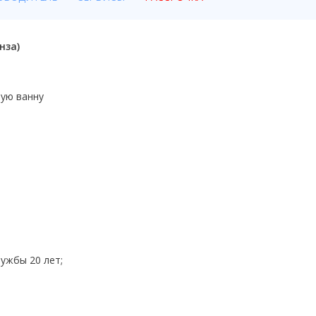
нза)
ную ванну
ужбы 20 лет;