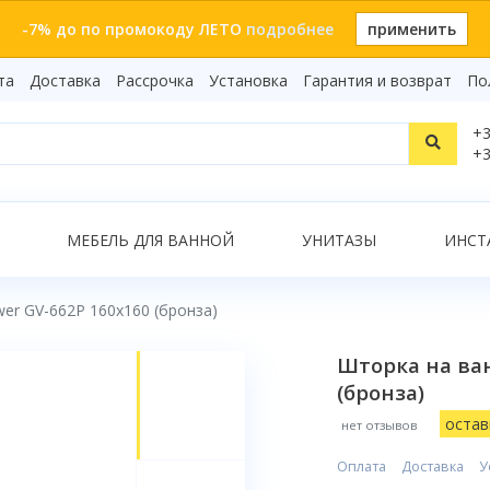
-7% до по промокоду ЛЕТО
подробнее
применить
та
Доставка
Рассрочка
Установка
Гарантия и возврат
По
Статьи
+3
Видеоо
+3
Бренды
Т
Сертиф
Показать все результаты
МЕБЕЛЬ ДЛЯ ВАННОЙ
УНИТАЗЫ
ИНСТ
er GV-662P 160x160 (бронза)
О
Шторка на ван
(бронза)
остав
нет отзывов
Оплата
Доставка
У