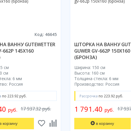
Код: 46645
НА ВАННУ GUTEWETTER
ШТОРКА НА ВАННУ GUT
-662P 145X160
GUWER GV-662P 150X160
)
(БРОНЗА)
5 см
Ширина: 150 см
0 см
Высота: 160 см
екла: 6 мм
Толщина стекла: 6 мм
тво: Россия
Производство: Россия
а
по 223.92 руб.
Рассрочка
по 223.92 руб.
.40
1 791.40
17 937.32 руб.
17 937
руб.
руб.
в корзину
в корзину