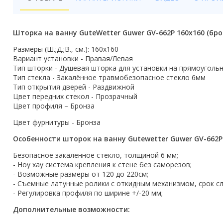
Бойлеры
Полотенцесушители
Шторка на ванну GuteWetter Guwer GV-662P 160x160 (бро
Кухонные мойки
Размеры (Ш.;Д.;В., см.): 160x160
Вариант установки - Правая/Левая
Трапы
Тип шторки - Душевая шторка для установки на прямоуголь
Тип стекла - Закалённое травмобезопасное стекло 6мм
Тип открытия дверей - Раздвижной
Радиаторы отопления
Цвет передних стекол - Прозрачный
Цвет профиля – Бронза
Котлы отопления
Цвет фурнитуры - Бронза
Аксессуары для ванной
Особенности шторок на ванну Gutewetter Guwer GV-662P
Сифоны и донные клапаны
Безопасное закаленное стекло, толщиной 6 мм;
- Ноу хау система крепления к стене без саморезов;
Люки
- Возможные размеры от 120 до 220см;
- Съемные латунные ролики с откидным механизмом, срок сл
Дом и сад
- Регулировка профиля по ширине +/-20 мм;
Дополнительные возможности:
Готовые кухни