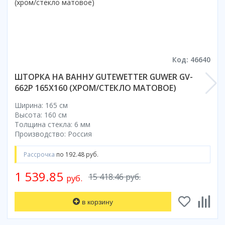
Смотреть все
Способ открывания
С раздвижной дверью
С распашной дверью
Код: 46640
Со складной дверью
ШТОРКА НА ВАННУ GUTEWETTER GUWER GV-
С открывающейся дверью
662P 165X160 (ХРОМ/СТЕКЛО МАТОВОЕ)
Высота кабины
Ширина: 165 см
Высокие
Высота: 160 см
Толщина стекла: 6 мм
Низкие
Производство: Россия
200 см
До 200 см
Рассрочка
по 192.48 руб.
Смотреть все
1 539.85
15 418.46 руб.
руб.
Комплектующие
Сифоны
в корзину
Ролики
Скребки