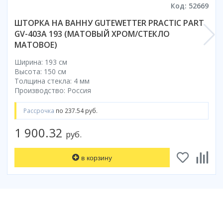
Код: 52669
Смотреть все
ШТОРКА НА ВАННУ GUTEWETTER PRACTIC PART
Способ открывания
GV-403A 193 (МАТОВЫЙ ХРОМ/СТЕКЛО
С раздвижной дверью
МАТОВОЕ)
С распашной дверью
Ширина: 193 см
Со складной дверью
Высота: 150 см
С открывающейся дверью
Толщина стекла: 4 мм
Производство: Россия
Высота кабины
Высокие
Рассрочка
по 237.54 руб.
Низкие
1 900.32
руб.
200 см
До 200 см
в корзину
Смотреть все
Комплектующие
Сифоны
Ролики
Скребки