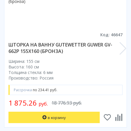
Смотреть все
Способ открывания
С раздвижной дверью
С распашной дверью
Код: 46647
Со складной дверью
ШТОРКА НА ВАННУ GUTEWETTER GUWER GV-
С открывающейся дверью
662P 155X160 (БРОНЗА)
Высота кабины
Ширина: 155 см
Высокие
Высота: 160 см
Толщина стекла: 6 мм
Низкие
Производство: Россия
200 см
До 200 см
Рассрочка
по 234.41 руб.
Смотреть все
1 875.26
18 776.93 руб.
руб.
Комплектующие
Сифоны
в корзину
Ролики
Скребки