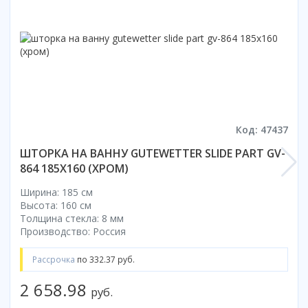
Смотреть все
Способ открывания
С раздвижной дверью
С распашной дверью
Со складной дверью
С открывающейся дверью
Код: 47437
Высота кабины
ШТОРКА НА ВАННУ GUTEWETTER SLIDE PART GV-
Высокие
864 185X160 (ХРОМ)
Низкие
200 см
Ширина: 185 см
Высота: 160 см
До 200 см
Толщина стекла: 8 мм
Смотреть все
Производство: Россия
Комплектующие
Рассрочка
по 332.37 руб.
Сифоны
2 658.98
Ролики
руб.
Скребки