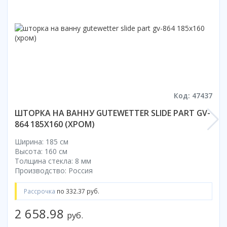
Смотреть все
Способ открывания
С раздвижной дверью
С распашной дверью
Со складной дверью
С открывающейся дверью
Код: 47437
Высота кабины
ШТОРКА НА ВАННУ GUTEWETTER SLIDE PART GV-
Высокие
864 185X160 (ХРОМ)
Низкие
200 см
Ширина: 185 см
Высота: 160 см
До 200 см
Толщина стекла: 8 мм
Смотреть все
Производство: Россия
Комплектующие
Рассрочка
по 332.37 руб.
Сифоны
2 658.98
Ролики
руб.
Скребки