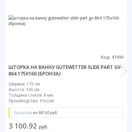
Смотреть все
Способ открывания
С раздвижной дверью
С распашной дверью
Со складной дверью
С открывающейся дверью
Код: 47450
Высота кабины
Высокие
ШТОРКА НА ВАННУ GUTEWETTER SLIDE PART GV-
864 175X160 (БРОНЗА)
Низкие
200 см
Ширина: 175 см
До 200 см
Высота: 160 см
Толщина стекла: 8 мм
Смотреть все
Производство: Россия
Комплектующие
Рассрочка
по 387.62 руб.
Сифоны
Ролики
3 100.92
руб.
Скребки