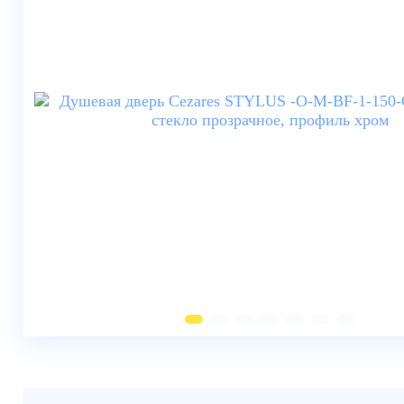
Душевые шторки
Мебель для ванной
Смесители
Душевые стойки, лейки,
комплектующие
Унитазы
Инсталляции
Умывальники
Биде
Писсуары
Вентиляция