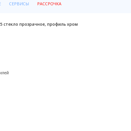
Е
СЕРВИСЫ
РАССРОЧКА
95 стекло прозрачное, профиль хром
илей