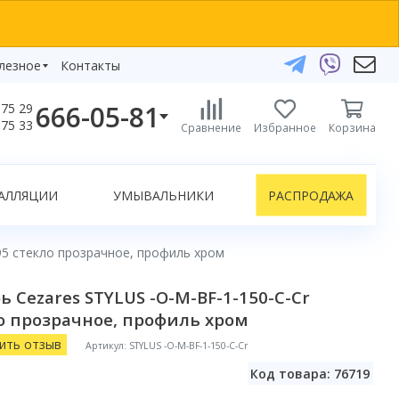
лезное
Контакты
666-05-81
75 29
бзоры
75 33
Сравнение
Избранное
Корзина
елефоны:
икаты
+375 29 666-05-81
+375 33 666-05-81
АЛЛЯЦИИ
УМЫВАЛЬНИКИ
РАСПРОДАЖА
+375 17 243-24-29
ЗАКАЗАТЬ ЗВОНОК
95 стекло прозрачное, профиль хром
нлайн-консультации:
 Cezares STYLUS -O-M-BF-1-150-C-Cr
Telegram
о прозрачное, профиль хром
Viber
info@bydom.by
ить отзыв
Артикул: STYLUS -O-M-BF-1-150-C-Cr
Код товара: 76719