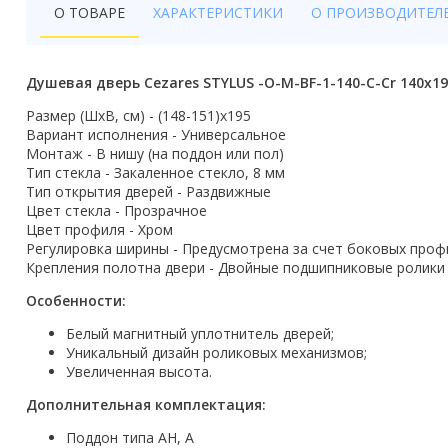
Бойлеры
О ТОВАРЕ
ХАРАКТЕРИСТИКИ
О ПРОИЗВОДИТЕЛ
Полотенцесушители
Душевая дверь Cezares STYLUS -O-M-BF-1-140-C-Cr 140x1
Кухонные мойки
Размер (ШxВ, см) - (148-151)х195
Вариант исполнения - Универсальное
Трапы
Монтаж - В нишу (на поддон или пол)
Тип стекла - Закаленное стекло, 8 мм
Радиаторы отопления
Тип открытия дверей - Раздвижные
Цвет стекла - Прозрачное
Котлы отопления
Цвет профиля - Хром
Регулировка ширины - Предусмотрена за счет боковых проф
Аксессуары для ванной
Крепления полотна двери - Двойные подшипниковые ролики
Особенности:
Сифоны и донные клапаны
Белый магнитный уплотнитель дверей;
Люки
Уникальный дизайн роликовых механизмов;
Увеличенная высота.
Дом и сад
Дополнительная комплектация:
Готовые кухни
Поддон типа AH, A