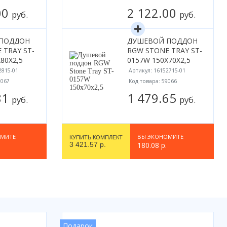
00
2 122.00
руб.
руб.
ПОДДОН
ДУШЕВОЙ ПОДДОН
 TRAY ST-
RGW STONE TRAY ST-
80X2,5
0157W 150Х70X2,5
2815-01
Артикул: 16152715-01
9067
Код товара: 59066
81
1 479.65
руб.
руб.
ОМИТЕ
ВЫ ЭКОНОМИТЕ
КУПИТЬ КОМПЛЕКТ
3 421.57 р.
180.08 р.
Подарок