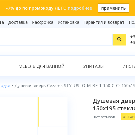
-7% до по промокоду ЛЕТО
подробнее
применить
та
Доставка
Рассрочка
Установка
Гарантия и возврат
По
Статьи
+3
Видеоо
+3
Бренды
Т
Сертиф
Показать все результаты
МЕБЕЛЬ ДЛЯ ВАННОЙ
УНИТАЗЫ
ИНСТ
родки
Душевая дверь Cezares STYLUS -O-M-BF-1-150-C-Cr 150x1
О
Душевая дверь
150x195 стекл
остав
нет отзывов