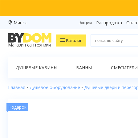
Минск
Акции
Распродажа
Опла
Каталог
Магазин сантехники
Распродажа
ДУШЕВЫЕ КАБИНЫ
ВАННЫ
СМЕСИТЕЛИ
Ванны
Душевые кабины
Главная
Душевое оборудование
Душевые двери и перего
Душевые боксы
Подарок
Душевые уголки
Душевые поддоны
Душевые двери и перегородки