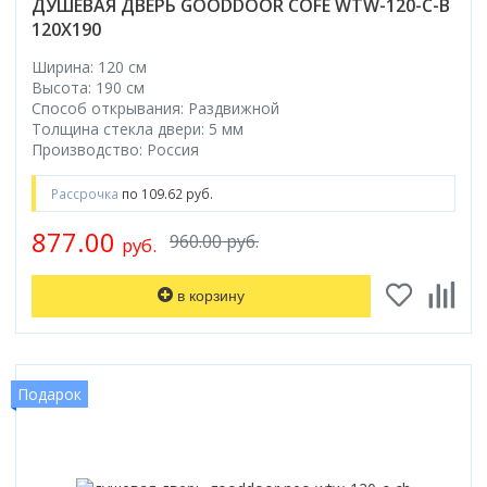
ДУШЕВАЯ ДВЕРЬ GOODDOOR COFE WTW-120-C-B
Смотреть все
120X190
Способ открывания
Ширина: 120 см
С раздвижной дверью
Высота: 190 см
Способ открывания: Раздвижной
С распашной дверью
Толщина стекла двери: 5 мм
Со складной дверью
Производство: Россия
С открывающейся дверью
Рассрочка
по 109.62 руб.
Высота кабины
877.00
960.00 руб.
руб.
Высокие
Низкие
в корзину
200 см
До 200 см
Смотреть все
Подарок
Комплектующие
Сифоны
Ролики
Скребки