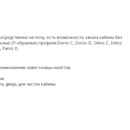
епосредственно на полу, есть возможность заказа кабины без
ые (П-образные) профили.Doros C, Doros D, Delos C, Delos
, Paros D.
озникновению известковых налётов.
ии
ь дверь для чистки кабины.