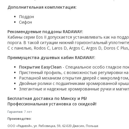
Акции
Дополнительная комплектация:
Поддон
Сифон
Рекомендуемые поддоны RADAWAY:
Кабины серии Eos II допускается устанавливать как на подд
порога. В такой ситуации нижний горизонтальный уплотнит
C с панелью, Rodos C, Laros D, Argos C, Argos D, Doros C Plus, 
Преимущества душевых кабин RADAWAY:
Покрытие EasyClean
- Специальное особо гладкое по
Пристенный профиль, с возможностью регулировки на 
Распашной механизм открытия дверей с микролифтом,
Двойные ролики с подшипниками хромированной крышко
Элегантные и надежные хромированные ручки и магни
Бесплатная доставка по Минску и РБ!
Профессиональная установка со скидкой!
Гарантия:
7 лет
Производство:
ООО «Радавэй», ул. Рабовицка, 59, 62-020 Джасин, Польша