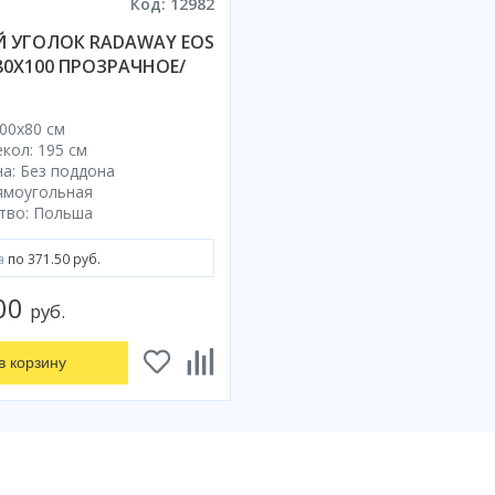
Код: 12982
 УГОЛОК RADAWAY EOS
0 80Х100 ПРОЗРАЧНОЕ/
00x80 cм
кол: 195 см
а: Без поддона
ямоугольная
тво: Польша
а
по 371.50 руб.
.00
руб.
в корзину