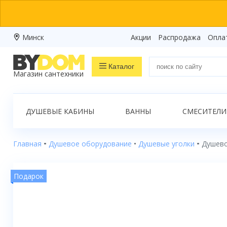
Минск
Акции
Распродажа
Опла
Каталог
Магазин сантехники
Распродажа
ДУШЕВЫЕ КАБИНЫ
ВАННЫ
СМЕСИТЕЛИ
Ванны
Душевые кабины
Главная
Душевое оборудование
Душевые уголки
Душево
Душевые боксы
Подарок
Душевые уголки
Душевые поддоны
Душевые двери и перегородки