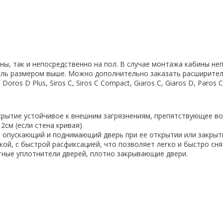
оны, так и непосредственно на пол. В случае монтажа кабины н
ель размером выше. Можно дополнительно заказать расширительн
Doros D Plus, Siros C, Siros C Compact, Giaros C, Giaros D, Paros C
крытие устойчивое к внешним загрязнениям, препятствующее в
2см (если стена кривая)
 опускающий и поднимающий дверь при ее открытии или закрыт
й, с быстрой расфиксацией, что позволяет легко и быстро снят
тные уплотнители дверей, плотно закрывающие двери.