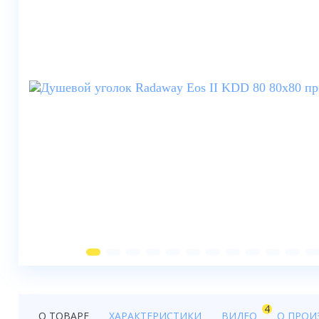
Душевые шторки
Мебель для ванной
Смесители
Душевые стойки, лейки,
комплектующие
Унитазы
Инсталляции
Умывальники
Биде
Писсуары
Вентиляция
4
О ТОВАРЕ
ХАРАКТЕРИСТИКИ
ВИДЕО
О ПРОИ