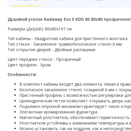
Бойлеры
Полотенцесушители
Душевой уголок Radaway Eos II KDD 80 80х80 прозрачное
Кухонные мойки
Размеры (ДхШхВ): 80x80х197 см
Тип кабины - Квадратная кабина для пристенного монтажа
Трапы
Тип стекла - Закалённое травмобезопасное стекло 6 мм
Тип открытия дверей - Двойные распашные
Радиаторы отопления
Цвет передних стекол - Прозрачный
Котлы отопления
Цвет профиля - Хром
Особенности:
Аксессуары для ванной
В комплект кабины входят два элемента: левая и прав
Сифоны и донные клапаны
Безопасное закаленное стекло толщиной 6 мм с покры
Пристенный профиль с возможностью регулировки для
Люки
Цилиндрическая петля позволяет открывать дверь как 
Подъемно-опускной механизм гарантирует тихое откр
Элегантная хромированная фурнитура
Дом и сад
Магнитный уплотнитель обеспечивает герметичность
Уплотнители устойчивы к изменениям температуры и 
Готовые кухни
Можно установить так на поддоне, как и непосредств