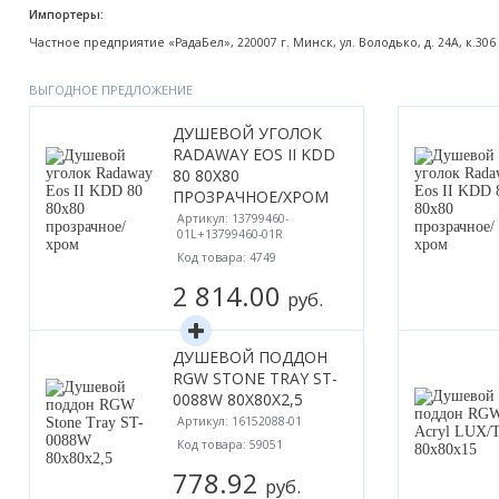
Импортеры:
Частное предприятие «РадаБел», 220007 г. Минск, ул. Володько, д. 24А, к.306
ВЫГОДНОЕ ПРЕДЛОЖЕНИЕ
ДУШЕВОЙ УГОЛОК
RADAWAY EOS II KDD
80 80Х80
ПРОЗРАЧНОЕ/ХРОМ
Артикул: 13799460-
01L+13799460-01R
Код товара: 4749
2 814.00
руб.
ДУШЕВОЙ ПОДДОН
RGW STONE TRAY ST-
0088W 80Х80X2,5
Артикул: 16152088-01
Код товара: 59051
778.92
руб.