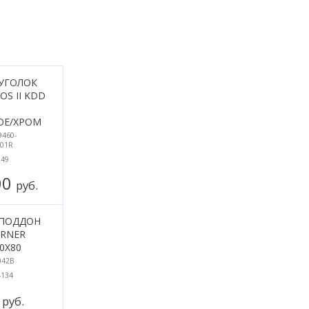
УГОЛОК
OS II KDD
ОЕ/ХРОМ
9460-
-01R
749
00
руб.
ПОДДОН
ORNER
0X80
042B
4134
0
руб.