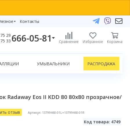
лезное
Контакты
666-05-81
75 29
бзоры
75 33
Сравнение
Избранное
Корзина
елефоны:
икаты
+375 29 666-05-81
+375 33 666-05-81
АЛЛЯЦИИ
УМЫВАЛЬНИКИ
РАСПРОДАЖА
+375 17 243-24-29
ЗАКАЗАТЬ ЗВОНОК
нлайн-консультации:
к Radaway Eos II KDD 80 80х80 прозрачное/
Telegram
Viber
info@bydom.by
ить отзыв
Артикул: 13799460-01L+13799460-01R
Код товара: 4749