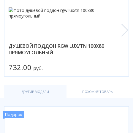
Смотреть все
Способ открывания
С раздвижной дверью
С распашной дверью
Со складной дверью
ДУШЕВОЙ ПОДДОН RGW LUX/TN 100X80
С открывающейся дверью
ПРЯМОУГОЛЬНЫЙ
Высота кабины
732.00
Высокие
руб.
Низкие
200 см
До 200 см
ДРУГИЕ МОДЕЛИ
ПОХОЖИЕ ТОВАРЫ
Смотреть все
Комплектующие
Подарок
Сифоны
Ролики
Скребки