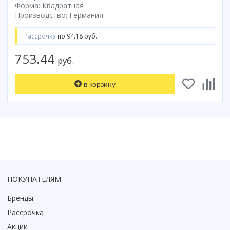
Форма: Квадратная
Смотреть все
Производство: Германия
Способ открывания
Рассрочка
по 94.18 руб.
С раздвижной дверью
С распашной дверью
753.44
руб.
Со складной дверью
С открывающейся дверью
в корзину
Высота кабины
Высокие
Низкие
200 см
До 200 см
Смотреть все
ПОКУПАТЕЛЯМ
Комплектующие
Бренды
Сифоны
Рассрочка
Ролики
Акции
Скребки