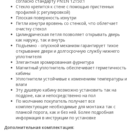
Настольный
согласно стандарту PN:EN 12150:1
Страна производитель
Комплектующие для ванн
Италия
Недорогие
С отверстием под смеситель
Стекло крепится к стене с помощью пристенных
Пылесосы
Форма
Страна производитель
Германия
Страна производитель
Каркас
профилей (с регулировкой)
Россия
Дорогие
С пьедесталом
Прямоугольные
Великобритания
Плоская поверхность изнутри
Польша
Электровеники, электрошвабры
Германия
Ножки
Смотреть все
Уцененные
С полупьедесталом
Закругленная
Петли изнутри вровень со стенкой, что облегчает
Германия
Сербия
Испания
Экраны под ванну
Недорогие по акции
очистку стекол
Стеклоочистители
Италия
Размер
Исполнение
Чехия
Цилиндрическая петля позволяет открывать дверь
Италия
Комплектующие для унитазов
Смотреть все
Гидромассажные системы
Китай
40 см
Для дачи
как наружу, так и внутрь
Мойки высокого давления
Смотреть все
Польша
Гофры
Подъемно - опускной механизм гарантирует тихое
Wirpool
Смотреть все
50 см
Топ брендов
Для ванной
Смотреть все
Канализационный выпуск
открывание двери и долгосрочную службу нижнего
Пароочистители
Китай
60 см
Domani-spa
Умывальник-столешница
уплотнителя
Патрубки
65 см
Элегантная хромированная фурнитура
River
Подметальные машины
Уличный
Чистящие средства
Сиденья
Магнитный уплотнитель обеспечивает герметичность
Смотреть все
Welt-wasser
Смотреть все
Grass
Смотреть все
кабины
Гладильные доски
Esbano
Karcher
Уплотнители устойчивые к изменениям температуры и
Пьедесталы
Насосы
влаги
Смотреть все
O2 минерал
Пьедесталы
Эту душевую кабину возможно установить так на
Аккумуляторные воздуходувки
Vega
поддоне, как и непосредственно на пол
Форма
Полупьедесталы
Этажерки, стеллажи, полки
По молчанию покупатель получает все
Угловая
комплектующие необходимые для монтажа так с
Прямоугольные
планкой порога, как и без ней. Более подробная
информация в инструкции по установке
Квадратная
Полукруглая
Дополнительная комплектация: