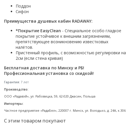
Смотреть все
Поддон
Сифон
Способ открывания
Преимущества душевых кабин RADAWAY:
С раздвижной дверью
С распашной дверью
*Покрытие EasyClean
- Специальное особо гладкое
покрытие устойчивое к внешним загрязнениям,
Со складной дверью
препятствующее возникновению известковых
С открывающейся дверью
налётов.
Пристенный профиль, с возможностью регулировки на
Высота кабины
2см (если стена кривая)
Высокие
Бесплатная доставка по Минску и РБ!
Низкие
Профессиональная установка со скидкой!
200 см
Гарантия:
7 лет
До 200 см
Производство:
Смотреть все
ООО «Радавэй», ул. Рабовицка, 59, 62-020 Джасин, Польша
Импортеры:
Комплектующие
Частное предприятие «РадаБел», 220007 г. Минск, ул. Володько, д. 24А, к.306
Сифоны
С этим товаром покупают
Ролики
Скребки