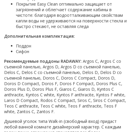
Настольный
Страна производитель
Покрытие Easy Clean оптимально защищает от
Комплектующие для ванн
Италия
Недорогие
С отверстием под смеситель
Пылесосы
Форма
Страна производитель
загрязнений и облегчает содержание кабины в
Германия
Страна производитель
Каркас
Россия
Дорогие
С пьедесталом
чистоте: благодаря водоотталкивающим свойствам
Прямоугольные
Великобритания
Польша
Электровеники, электрошвабры
Германия
Ножки
Смотреть все
Уцененные
С полупьедесталом
капли воды не удерживаются на поверхности стекла и
Закругленная
Германия
Сербия
быстро стекают, не оставляя следа
Испания
Экраны под ванну
Недорогие по акции
Стеклоочистители
Италия
Размер
Исполнение
Чехия
Италия
Комплектующие для унитазов
Смотреть все
Дополнительная комплектация:
Гидромассажные системы
Китай
40 см
Для дачи
Мойки высокого давления
Смотреть все
Польша
Гофры
Поддон
Wirpool
Смотреть все
50 см
Топ брендов
Для ванной
Смотреть все
Канализационный выпуск
Сифон
Пароочистители
Китай
60 см
Domani-spa
Умывальник-столешница
Патрубки
Рекомендуемые поддоны RADAWAY:
Argos C, Argos C со
65 см
River
Подметальные машины
Уличный
Чистящие средства
Сиденья
съемной панелью, Argos D, Argos D со съемной панелью,
Смотреть все
Welt-wasser
Смотреть все
Grass
Delos C, Delos C со съемной панелью, Delos D, Delos D со
Смотреть все
Гладильные доски
съемной панелью, Doros C, Doros C Compact, Doros D,
Esbano
Karcher
Пьедесталы
Doros D Compact, Doros F, Doros F Compact, Doros Plus C,
Насосы
Смотреть все
O2 минерал
Doros Plus D, Doros Plus F, Giaros C, Giaros D, Kyntos C
Пьедесталы
Аккумуляторные воздуходувки
Vega
anthracite, Kyntos C white, Kyntos F anthracite, Kyntos F white,
Форма
Полупьедесталы
Laros D Compact, Rodos C Compact, Siros C, Siros C Compact,
Этажерки, стеллажи, полки
Угловая
Teos C anthracite, Teos C white, Teos F anthracite, Teos F
white, Zantos C, Zantos F.
Прямоугольные
Квадратная
Душевой уголок типа Walk-in (свободный вход) придаст
любой ванной комнате дизайнерский характер. С каждым
Полукруглая