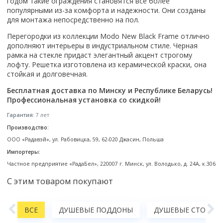
годом такие ограждения становятся все более
Смотреть все
популярными из-за комфорта и надежности. Они созданы
для монтажа непосредственно на пол.
Способ открывания
Перегородки из коллекции Modo New Black Frame отлично
С раздвижной дверью
дополняют интерьеры в индустриальном стиле. Черная
С распашной дверью
рамка на стекле придаст элегантный акцент строгому
лофту. Решетка изготовлена из керамической краски, она
Со складной дверью
стойкая и долговечная.
С открывающейся дверью
Бесплатная доставка по Минску и Республике Беларусь!
Высота кабины
Профессиональная установка со скидкой!
Высокие
Гарантия:
7 лет
Низкие
Производство:
200 см
ООО «Радавэй», ул. Рабовицка, 59, 62-020 Джасин, Польша
До 200 см
Импортеры:
Смотреть все
Частное предприятие «РадаБел», 220007 г. Минск, ул. Володько, д. 24А, к.306
С этим товаром покупают
Комплектующие
Сифоны
Ролики
А
ВСЕ
ДУШЕВЫЕ ПОДДОНЫ
ДУШЕВЫЕ СТОЙКИ,
Скребки