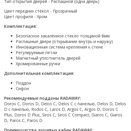
Настольный
Тип открытия дверей - Распашной (одна дверь)
Страна производитель
Комплектующие для ванн
Италия
Недорогие
С отверстием под смеситель
Пылесосы
Форма
Страна производитель
Германия
Цвет передних стёкол - Прозрачный
Страна производитель
Каркас
Россия
Дорогие
С пьедесталом
Прямоугольные
Великобритания
Цвет профиля - Хром
Польша
Электровеники, электрошвабры
Германия
Ножки
Смотреть все
Уцененные
С полупьедесталом
Закругленная
Германия
Сербия
Комплектация:
Испания
Экраны под ванну
Недорогие по акции
Стеклоочистители
Италия
Размер
Исполнение
Чехия
Италия
Комплектующие для унитазов
Смотреть все
Безопасное закалённое стекло толщиной 8мм
Гидромассажные системы
Китай
40 см
Для дачи
Мойки высокого давления
Смотреть все
Распашные двери (открывание внутрь и наружу)
Польша
Гофры
Wirpool
Смотреть все
50 см
Инновационная система крепления к стене
Топ брендов
Для ванной
Смотреть все
Канализационный выпуск
Пароочистители
Регулируемые петли
Китай
60 см
Domani-spa
Умывальник-столешница
Патрубки
Магнитный уплотнитель дверей
65 см
River
Подметальные машины
Уличный
Чистящие средства
Хромированные ручки
Сиденья
Смотреть все
Welt-wasser
Смотреть все
Grass
Смотреть все
Дополнительная комплектация:
Гладильные доски
Esbano
Karcher
Пьедесталы
Поддон
Насосы
Смотреть все
O2 минерал
Сифон
Пьедесталы
Аккумуляторные воздуходувки
Vega
Форма
Полупьедесталы
Рекомендуемые поддоны RADAWAY:
Этажерки, стеллажи, полки
Doros C, Doros D, Delos C, Delos C с панелью, Delos D, Delos
Угловая
D с панелью, Rodos C, Laros D, Argos C, Argos D, Doros C
Прямоугольные
Plus, Doros D Plus, Siros C, Siros C Compact, Giaros C, Giaros
Квадратная
D, Paros C, Paros D
Полукруглая
Преимущества душевых кабин RADAWAY: