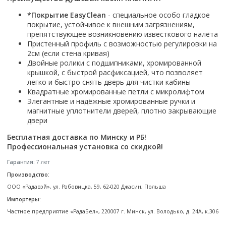
Смотреть все
*Покрытие EasyClean
- специальное особо гладкое
покрытие, устойчивое к внешним загрязнениям,
Способ открывания
препятствующее возникновению известкового налёта
С раздвижной дверью
Пристенный профиль с возможностью регулировки на
С распашной дверью
2см (если стена кривая)
Двойные ролики с подшипниками, хромированной
Со складной дверью
крышкой, с быстрой расфиксацией, что позволяет
С открывающейся дверью
легко и быстро снять дверь для чистки кабины
Квадратные хромированные петли с микролифтом
Высота кабины
Элегантные и надёжные хромированные ручки и
магнитные уплотнители дверей, плотно закрывающие
Высокие
двери
Низкие
Бесплатная доставка по Минску и РБ!
200 см
Профессиональная установка со скидкой!
До 200 см
Гарантия:
7 лет
Смотреть все
Производство:
Комплектующие
ООО «Радавэй», ул. Рабовицка, 59, 62-020 Джасин, Польша
Сифоны
Импортеры:
Ролики
Частное предприятие «РадаБел», 220007 г. Минск, ул. Володько, д. 24А, к.306
Скребки