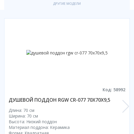
Смотреть все
ДРУГИЕ МОДЕЛИ
Способ открывания
С раздвижной дверью
С распашной дверью
Со складной дверью
С открывающейся дверью
Высота кабины
Высокие
Низкие
200 см
Код: 58992
До 200 см
Смотреть все
ДУШЕВОЙ ПОДДОН RGW CR-077 70Х70Х9,5
Комплектующие
Длина: 70 см
Ширина: 70 см
Сифоны
Высота: Низкий поддон
Ролики
Материал поддона: Керамика
Форма: Квадратная
Скребки