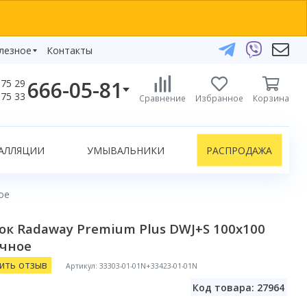
лезное
Контакты
666-05-81
75 29
бзоры
75 33
Сравнение
Избранное
Корзина
елефоны:
икаты
+375 29 666-05-81
+375 33 666-05-81
АЛЛЯЦИИ
УМЫВАЛЬНИКИ
РАСПРОДАЖА
+375 17 243-24-29
ЗАКАЗАТЬ ЗВОНОК
ое
нлайн-консультации:
к Radaway Premium Plus DWJ+S 100х100
Telegram
ачное
Viber
info@bydom.by
ить отзыв
Артикул: 33303-01-01N+33423-01-01N
Код товара: 27964