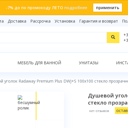
-7% до по промокоду ЛЕТО
подробнее
применить
та
Доставка
Рассрочка
Установка
Гарантия и возврат
По
Статьи
+3
Видеоо
+3
Бренды
Т
Сертиф
Показать все результаты
МЕБЕЛЬ ДЛЯ ВАННОЙ
УНИТАЗЫ
ИНСТ
й уголок Radaway Premium Plus DWJ+S 100x100 стекло прозрачн
О
Душевой уголо
стекло прозр
остав
нет отзывов