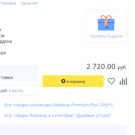
становка
Гарантия
м
 см
СМОТРЕТЬ ПОДАРОК
оддона
ьша
2 720.00
руб.
тавка
в корзину
 руб.
в месяц
Все товары коллекции Radaway Premium Plus DWJ+S
Все товары Radaway в категории "Душевые уголки"