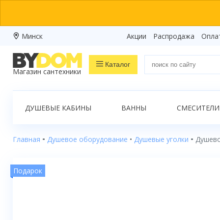
Минск
Акции
Распродажа
Опла
Каталог
Магазин сантехники
Распродажа
ДУШЕВЫЕ КАБИНЫ
ВАННЫ
СМЕСИТЕЛИ
Ванны
Душевые кабины
Главная
Душевое оборудование
Душевые уголки
Душево
Душевые боксы
Подарок
Душевые уголки
Душевые поддоны
Душевые двери и перегородки