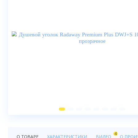
Душевые шторки
Мебель для ванной
Смесители
Душевые стойки, лейки,
комплектующие
Унитазы
Инсталляции
Умывальники
Биде
Писсуары
Вентиляция
4
О ТОВАРЕ
ХАРАКТЕРИСТИКИ
ВИДЕО
О ПРОИ