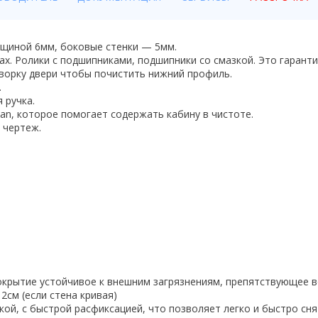
лщиной 6мм, боковые стенки — 5мм.
х. Ролики с подшипниками, подшипники со смазкой. Это гаранти
ворку двери чтобы почистить нижний профиль.
.
 ручка.
ean, которое помогает содержать кабину в чистоте.
 чертеж.
окрытие устойчивое к внешним загрязнениям, препятствующее 
2см (если стена кривая)
й, с быстрой расфиксацией, что позволяет легко и быстро снят