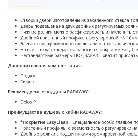
Бойлеры
Полотенцесушители
Створки двери изготовлены из закалённого стекла то
Дверь подвешена на двух двойных регулируемых ролика
Кухонные мойки
Нижние ролики можно расфиксировать и наклонить ст
Двойной пристенный профиль с регулировкой +/- 10мм
Трапы
Элегантные, хромированные детали м.п. металлическая
На все стекла стандартно наносится покрытие Easy Cl
Радиаторы отопления
Нестандартные размеры ПОД ЗАКАЗ – хватит прислать
Дополнительная комплектация:
Котлы отопления
Поддон
Аксессуары для ванной
Сифон
Рекомендуемые поддоны RADAWAY:
Сифоны и донные клапаны
Delos P
Люки
Преимущества душевых кабин RADAWAY:
Дом и сад
*Покрытие EasyClean
- Специальное особо гладкое п
Пристенный профиль, с возможностью регулировки на 
Готовые кухни
Двойные ролики с подшипниками хромированной крышко