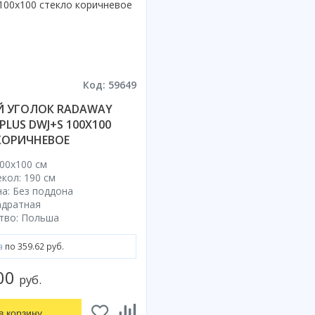
Код: 59649
 УГОЛОК RADAWAY
PLUS DWJ+S 100X100
КОРИЧНЕВОЕ
00x100 cм
кол: 190 см
а: Без поддона
адратная
тво: Польша
а
по 359.62 руб.
.00
руб.
в корзину