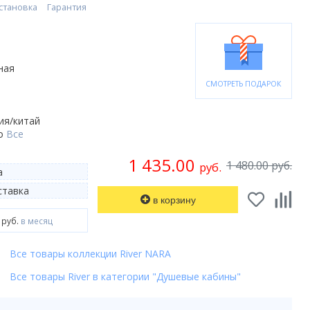
становка
Гарантия
ная
СМОТРЕТЬ ПОДАРОК
ия/китай
о
Все
1 435.00
1 480.00 руб.
руб.
а
тавка
в корзину
 руб.
в месяц
Все товары коллекции River NARA
Все товары River в категории "Душевые кабины"