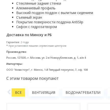
Стеклянные задние стенки
Акции
Алюминиевый профиль
Высокий поддон поддон с вылитым сидением
Съемный экран
Покрытие поверхности поддона AntiSlip
Сифон с гидрозатвором
Доставка по Минску и РБ
Гарантия:
2 года
*
при установке нашим сервисным центром
Производство:
Россия, 121500, г. Москва, ул. 2-я Новорублевская, д. 1, а/я 4
Импортеры:
ООО "Аквастоун", г. Минск, 1-й Твердый переулок, 7, оф. 108
С этим товаром покупают
АНЫ
ВСЕ
ВЕНТИЛЯЦИЯ
ВОДОНАГРЕВАТЕЛИ