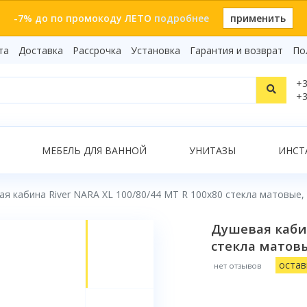
-7% до по промокоду ЛЕТО
подробнее
применить
та
Доставка
Рассрочка
Установка
Гарантия и возврат
По
Статьи
+3
Видеоо
+3
Бренды
Т
Сертиф
Показать все результаты
МЕБЕЛЬ ДЛЯ ВАННОЙ
УНИТАЗЫ
ИНСТ
я кабина River NARA XL 100/80/44 MT R 100x80 стекла матовые
О
Душевая кабин
стекла матов
остав
нет отзывов