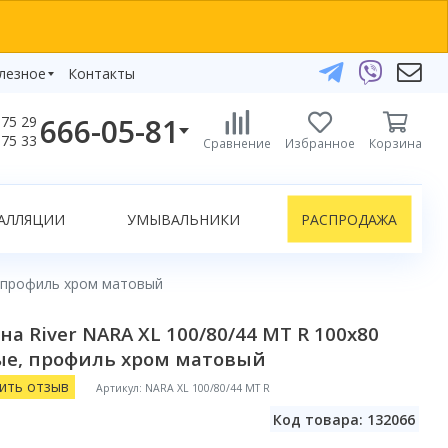
лезное
Контакты
666-05-81
75 29
бзоры
75 33
Сравнение
Избранное
Корзина
елефоны:
икаты
+375 29 666-05-81
+375 33 666-05-81
АЛЛЯЦИИ
УМЫВАЛЬНИКИ
РАСПРОДАЖА
+375 17 243-24-29
ЗАКАЗАТЬ ЗВОНОК
, профиль хром матовый
нлайн-консультации:
а River NARA XL 100/80/44 MT R 100x80
Telegram
ые, профиль хром матовый
Viber
info@bydom.by
ить отзыв
Артикул: NARA XL 100/80/44 MT R
Код товара: 132066