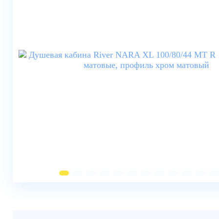
Душевые шторки
Мебель для ванной
Смесители
Душевые стойки, лейки,
комплектующие
Унитазы
Инсталляции
Умывальники
Биде
Писсуары
Вентиляция