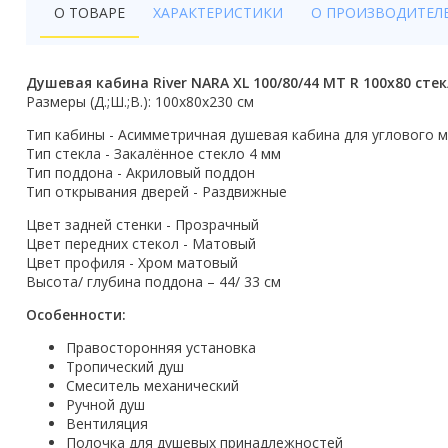
Бойлеры
О ТОВАРЕ
ХАРАКТЕРИСТИКИ
О ПРОИЗВОДИТЕЛ
Полотенцесушители
Душевая кабина River NARA XL 100/80/44 MT R 100x80 с
Кухонные мойки
Размеры (Д.;Ш.;В.): 100х80х230 см
Тип кабины - Асимметричная душевая кабина для углового 
Трапы
Тип стекла - Закалённое стекло 4 мм
Тип поддона - Акриловый поддон
Радиаторы отопления
Тип открывания дверей - Раздвижные
Котлы отопления
Цвет задней стенки - Прозрачный
Цвет передних стекол - Матовый
Аксессуары для ванной
Цвет профиля - Хром матовый
Высота/ глубина поддона – 44/ 33 см
Сифоны и донные клапаны
Особенности:
Люки
Правосторонняя установка
Тропический душ
Дом и сад
Смеситель механический
Ручной душ
Вентиляция
Готовые кухни
Полочка для душевых принадлежностей