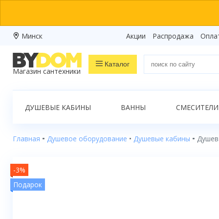
Минск
Акции
Распродажа
Опла
Каталог
Магазин сантехники
Распродажа
ДУШЕВЫЕ КАБИНЫ
ВАННЫ
СМЕСИТЕЛИ
Ванны
Душевые кабины
Главная
Душевое оборудование
Душевые кабины
Душева
Душевые боксы
-3%
Душевые уголки
Подарок
Душевые поддоны
Душевые двери и перегородки