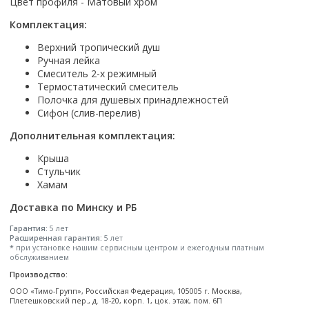
Настольный
Цвет профиля - Матовый хром
Страна производитель
Комплектующие для ванн
Италия
Недорогие
С отверстием под смеситель
Пылесосы
Форма
Страна производитель
Германия
Комплектация:
Страна производитель
Каркас
Россия
Дорогие
С пьедесталом
Прямоугольные
Великобритания
Польша
Электровеники, электрошвабры
Германия
Ножки
Смотреть все
Верхний тропический душ
Уцененные
С полупьедесталом
Закругленная
Германия
Сербия
Ручная лейка
Испания
Экраны под ванну
Недорогие по акции
Стеклоочистители
Смеситель 2-х режимный
Италия
Размер
Исполнение
Чехия
Италия
Комплектующие для унитазов
Смотреть все
Термостатический смеситель
Гидромассажные системы
Китай
40 см
Для дачи
Мойки высокого давления
Смотреть все
Польша
Полочка для душевых принадлежностей
Гофры
Wirpool
Смотреть все
50 см
Топ брендов
Для ванной
Сифон (слив-перелив)
Смотреть все
Канализационный выпуск
Пароочистители
Китай
60 см
Domani-spa
Умывальник-столешница
Дополнительная комплектация:
Патрубки
65 см
River
Подметальные машины
Уличный
Чистящие средства
Сиденья
Крыша
Смотреть все
Welt-wasser
Смотреть все
Grass
Стульчик
Смотреть все
Гладильные доски
Esbano
Хамам
Karcher
Пьедесталы
Насосы
Смотреть все
O2 минерал
Доставка по Минску и РБ
Пьедесталы
Аккумуляторные воздуходувки
Vega
Форма
Полупьедесталы
Гарантия:
5 лет
Этажерки, стеллажи, полки
Расширенная гарантия:
5 лет
Угловая
*
при установке нашим сервисным центром и ежегодным платным
обслуживанием
Прямоугольные
Производство:
Квадратная
ООО «Тимо-Групп», Российская Федерация, 105005 г. Москва,
Полукруглая
Плетешковский пер., д. 18-20, корп. 1, цок. этаж, пом. 6П