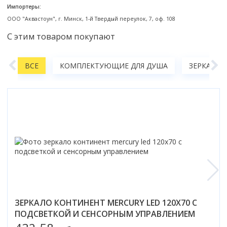
Смотреть все
Импортеры:
ООО "Аквастоун", г. Минск, 1-й Твердый переулок, 7, оф. 108
Способ открывания
С этим товаром покупают
С раздвижной дверью
С распашной дверью
А
ВСЕ
КОМПЛЕКТУЮЩИЕ ДЛЯ ДУША
ЗЕРКАЛА
Со складной дверью
С открывающейся дверью
Высота кабины
Высокие
Низкие
200 см
До 200 см
Смотреть все
Комплектующие
Сифоны
ЗЕРКАЛО КОНТИНЕНТ MERCURY LED 120X70 С
Ролики
ПОДСВЕТКОЙ И СЕНСОРНЫМ УПРАВЛЕНИЕМ
Скребки