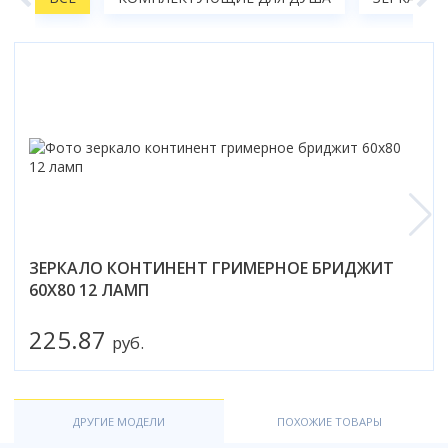
Смотреть все
Способ открывания
С раздвижной дверью
С распашной дверью
Со складной дверью
С открывающейся дверью
Высота кабины
Высокие
Низкие
ЗЕРКАЛО КОНТИНЕНТ ГРИМЕРНОЕ БРИДЖИТ
200 см
60X80 12 ЛАМП
До 200 см
Смотреть все
225.87
руб.
Комплектующие
Сифоны
Ролики
ДРУГИЕ МОДЕЛИ
ПОХОЖИЕ ТОВАРЫ
Скребки