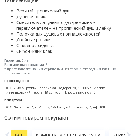
Настольный
Комплектация:
Страна производитель
Комплектующие для ванн
Италия
Недорогие
С отверстием под смеситель
Пылесосы
Форма
Страна производитель
Германия
Верхний тропический душ
Страна производитель
Каркас
Россия
Дорогие
С пьедесталом
Прямоугольные
Душевая лейка
Великобритания
Польша
Электровеники, электрошвабры
Германия
Ножки
Смотреть все
Уцененные
С полупьедесталом
Смеситель латунный с двухрежимным
Закругленная
Германия
Сербия
Испания
переключателем на тропический душ и лейку
Экраны под ванну
Недорогие по акции
Стеклоочистители
Италия
Размер
Исполнение
Полочка для душевых принадлежностей
Чехия
Италия
Комплектующие для унитазов
Смотреть все
Двойные ролики
Гидромассажные системы
Китай
40 см
Для дачи
Мойки высокого давления
Смотреть все
Польша
Гофры
Откидное сиденье
Wirpool
Смотреть все
50 см
Топ брендов
Для ванной
Сифон (клик-клак)
Смотреть все
Канализационный выпуск
Пароочистители
Китай
60 см
Domani-spa
Умывальник-столешница
Патрубки
Гарантия:
5 лет
65 см
River
Подметальные машины
Уличный
Расширенная гарантия:
5 лет
Чистящие средства
Сиденья
*
при установке нашим сервисным центром и ежегодным платным
Смотреть все
Welt-wasser
Смотреть все
Grass
обслуживанием
Смотреть все
Гладильные доски
Esbano
Производство:
Karcher
Пьедесталы
Насосы
Смотреть все
ООО «Тимо-Групп», Российская Федерация, 105005 г. Москва,
O2 минерал
Пьедесталы
Плетешковский пер., д. 18-20, корп. 1, цок. этаж, пом. 6П
Аккумуляторные воздуходувки
Vega
Импортеры:
Форма
Полупьедесталы
Этажерки, стеллажи, полки
ООО "Аквастоун", г. Минск, 1-й Твердый переулок, 7, оф. 108
Угловая
Прямоугольные
С этим товаром покупают
Квадратная
Полукруглая
А
ВСЕ
КОМПЛЕКТУЮЩИЕ ДЛЯ ДУША
ЗЕРКАЛА