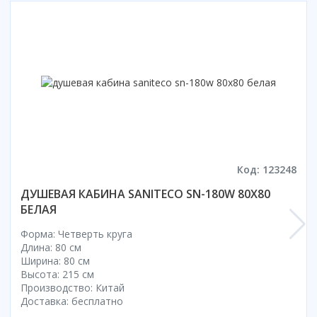
Смотреть все
Способ открывания
С раздвижной дверью
С распашной дверью
Со складной дверью
С открывающейся дверью
Высота кабины
Высокие
Код: 123248
Низкие
ДУШЕВАЯ КАБИНА SANITECO SN-180W 80X80
200 см
БЕЛАЯ
До 200 см
Смотреть все
Форма: Четверть круга
Длина: 80 см
Комплектующие
Ширина: 80 см
Высота: 215 см
Сифоны
Производство: Китай
Ролики
Доставка: бесплатно
Скребки