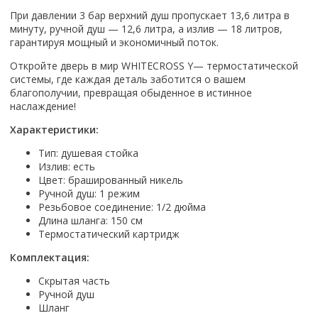
Настольный
Страна производитель
Комплектующие для ванн
Италия
Недорогие
С отверстием под смеситель
При давлении 3 бар верхний душ пропускает 13,6 литра в
Пылесосы
Форма
Страна производитель
Германия
минуту, ручной душ — 12,6 литра, а излив — 18 литров,
Страна производитель
Каркас
Россия
Дорогие
С пьедесталом
Прямоугольные
Великобритания
гарантируя мощный и экономичный поток.
Польша
Электровеники, электрошвабры
Германия
Ножки
Смотреть все
Уцененные
С полупьедесталом
Закругленная
Германия
Сербия
Откройте дверь в мир WHITECROSS Y— термостатической
Испания
Экраны под ванну
Недорогие по акции
Стеклоочистители
Италия
Размер
Исполнение
системы, где каждая деталь заботится о вашем
Чехия
Италия
Комплектующие для унитазов
Смотреть все
благополучии, превращая обыденное в истинное
Гидромассажные системы
Китай
40 см
Для дачи
Мойки высокого давления
Смотреть все
Польша
Гофры
наслаждение!
Wirpool
Смотреть все
50 см
Топ брендов
Для ванной
Смотреть все
Канализационный выпуск
Пароочистители
Характеристики:
Китай
60 см
Domani-spa
Умывальник-столешница
Патрубки
65 см
River
Подметальные машины
Уличный
Тип: душевая стойка
Чистящие средства
Сиденья
Излив: есть
Смотреть все
Welt-wasser
Смотреть все
Grass
Смотреть все
Гладильные доски
Цвет: брашированный никель
Esbano
Karcher
Ручной душ: 1 режим
Пьедесталы
Насосы
Смотреть все
Резьбовое соединение: 1/2 дюйма
O2 минерал
Пьедесталы
Длина шланга: 150 см
Аккумуляторные воздуходувки
Vega
Термостатический картридж
Форма
Полупьедесталы
Этажерки, стеллажи, полки
Угловая
Комплектация:
Прямоугольные
Скрытая часть
Квадратная
Ручной душ
Шланг
Полукруглая