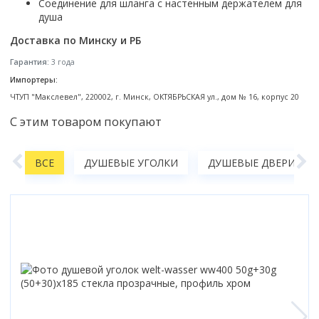
Соединение для шланга с настенным держателем для
Смотреть все
душа
Способ открывания
Доставка по Минску и РБ
С раздвижной дверью
Гарантия:
3 года
С распашной дверью
Импортеры:
Со складной дверью
ЧТУП "Макслевел", 220002, г. Минск, ОКТЯБРЬСКАЯ ул., дом № 16, корпус 20
С открывающейся дверью
С этим товаром покупают
Высота кабины
Высокие
Е
ВСЕ
ДУШЕВЫЕ УГОЛКИ
ДУШЕВЫЕ ДВЕРИ И П
Низкие
200 см
До 200 см
Смотреть все
Комплектующие
Сифоны
Ролики
Скребки